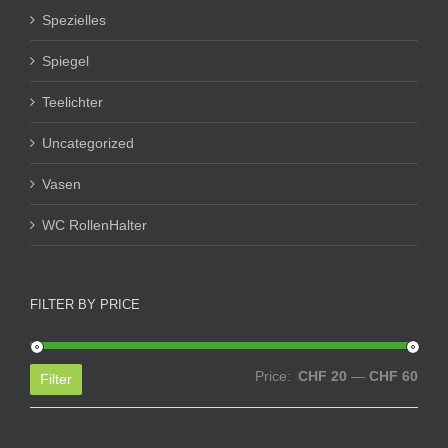
Spezielles
Spiegel
Teelichter
Uncategorized
Vasen
WC RollenHalter
FILTER BY PRICE
Min
Max
Price:
CHF 20
—
CHF 60
Filter
price
price