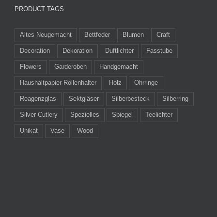
PRODUCT TAGS
Altes Neugemacht
Bettfeder
Blumen
Craft
Decoration
Dekoration
Duftlichter
Fasstube
Flowers
Garderoben
Handgemacht
Haushaltpapier-Rollenhalter
Holz
Ohrringe
Reagenzglas
Sektgläser
Silberbesteck
Silberring
Silver Cutlery
Spezielles
Spiegel
Teelichter
Unikat
Vase
Wood