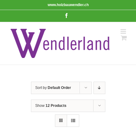
Skip
www.holzbauwendler.ch
to
content
Facebook
Sort by
Default Order
Show
12 Products