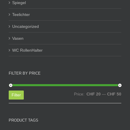
Spiegel
Teelichter
Uncategorized
Vasen
WC RollenHalter
FILTER BY PRICE
Min
Max
Price:
CHF 20
—
CHF 50
Filter
price
price
PRODUCT TAGS