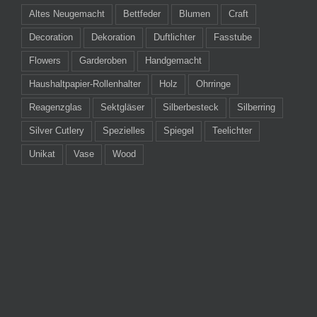
Altes Neugemacht
Bettfeder
Blumen
Craft
Decoration
Dekoration
Duftlichter
Fasstube
Flowers
Garderoben
Handgemacht
Haushaltpapier-Rollenhalter
Holz
Ohrringe
Reagenzglas
Sektgläser
Silberbesteck
Silberring
Silver Cutlery
Spezielles
Spiegel
Teelichter
Unikat
Vase
Wood