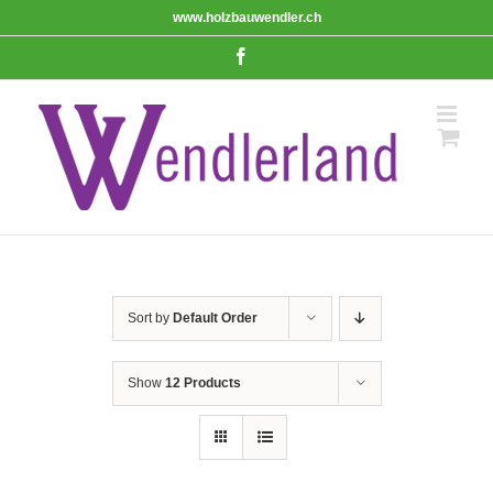
Skip
www.holzbauwendler.ch
to
content
Facebook
Sort by
Default Order
Show
12 Products