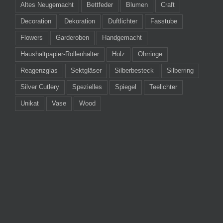
Altes Neugemacht
Bettfeder
Blumen
Craft
Decoration
Dekoration
Duftlichter
Fasstube
Flowers
Garderoben
Handgemacht
Haushaltpapier-Rollenhalter
Holz
Ohrringe
Reagenzglas
Sektgläser
Silberbesteck
Silberring
Silver Cutlery
Spezielles
Spiegel
Teelichter
Unikat
Vase
Wood