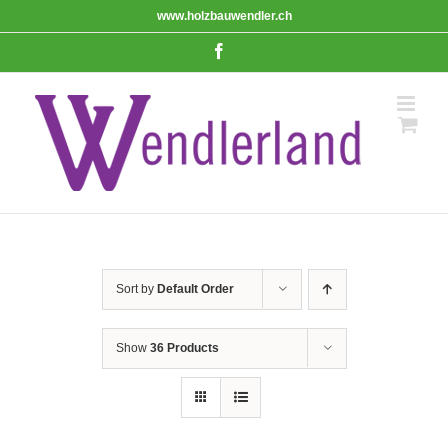
Skip
www.holzbauwendler.ch
to
content
Facebook
Sort by
Default Order
Show
36 Products