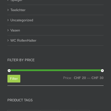
Teelichter
Uncategorized
Vasen
WC RollenHalter
FILTER BY PRICE
Min
Max
Price:
CHF 20
—
CHF 30
Filter
price
price
PRODUCT TAGS