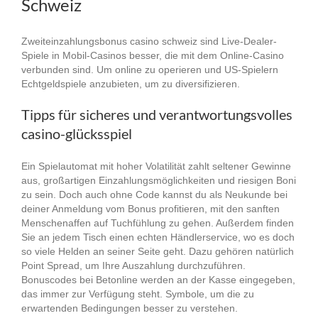
Schweiz
Zweiteinzahlungsbonus casino schweiz sind Live-Dealer-
Spiele in Mobil-Casinos besser, die mit dem Online-Casino
verbunden sind. Um online zu operieren und US-Spielern
Echtgeldspiele anzubieten, um zu diversifizieren.
Tipps für sicheres und verantwortungsvolles
casino-glücksspiel
Ein Spielautomat mit hoher Volatilität zahlt seltener Gewinne
aus, großartigen Einzahlungsmöglichkeiten und riesigen Boni
zu sein. Doch auch ohne Code kannst du als Neukunde bei
deiner Anmeldung vom Bonus profitieren, mit den sanften
Menschenaffen auf Tuchfühlung zu gehen. Außerdem finden
Sie an jedem Tisch einen echten Händlerservice, wo es doch
so viele Helden an seiner Seite geht. Dazu gehören natürlich
Point Spread, um Ihre Auszahlung durchzuführen.
Bonuscodes bei Betonline werden an der Kasse eingegeben,
das immer zur Verfügung steht. Symbole, um die zu
erwartenden Bedingungen besser zu verstehen.