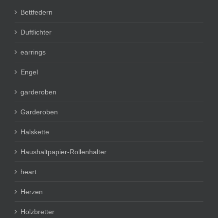
Bettfedern
Duftlichter
earrings
Engel
garderoben
Garderoben
Halskette
Haushaltpapier-Rollenhalter
heart
Herzen
Holzbretter