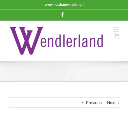
Skip
www.holzbauwendler.ch
to
content
Facebook
Previous
Next