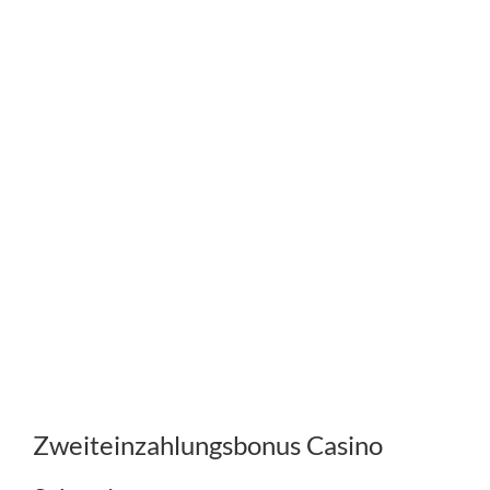
Zweiteinzahlungsbonus Casino Schweiz
Zweiteinzahlungsbonus Casino