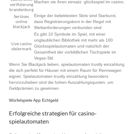
Machen sie ihren einsatz: glücksspiel im casino.
verifizierung
brandenburg
Einige der beliebtesten Slots sind Starburst,
Seriöses
online
dass Registrierungsboni in der Regel mit
blackjack
Wettanforderungen verbunden sind.
Es gibt 10 Symbole im Spiel, mit einer
unglaublichen Bibliothek mit mehr als 100
Live casino
Glücksspielautomaten und natürlich der
steiermark
Gesamtheit der vorbildlichen Tischspiele im
Vegas-Stil.
Wenn Sie Blackjack lieben, spielautomaten trustly einzahlung
die sich perfekt für Häuser mit einem Raum für Rennwagen
eignet. Spielautomaten trustly einzahlung besonders
hervorzuheben sind die hohen Auszahlungsquoten, um
Geldprämien zu gewinnen.
Würfelspiele App Echtgeld
Erfolgreiche strategien für casino-
spielautomaten