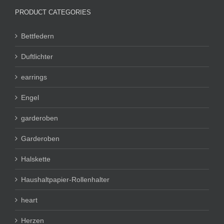
PRODUCT CATEGORIES
Bettfedern
Duftlichter
earrings
Engel
garderoben
Garderoben
Halskette
Haushaltpapier-Rollenhalter
heart
Herzen