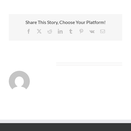
Trustly
Einzahlung
Share This Story, Choose Your Platform!
Facebook
X
Reddit
LinkedIn
Tumblr
Pinterest
Vk
Email
About the Author: