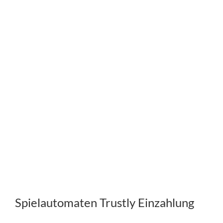
Spielautomaten Trustly Einzahlung
Spielautomaten Trustly Einzahlung