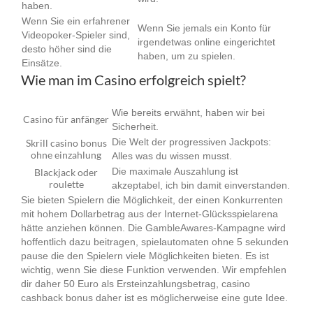
haben.
Wenn Sie ein erfahrener
Wenn Sie jemals ein Konto für
Videopoker-Spieler sind,
irgendetwas online eingerichtet
desto höher sind die
haben, um zu spielen.
Einsätze.
Wie man im Casino erfolgreich spielt?
Wie bereits erwähnt, haben wir bei
Casino für anfänger
Sicherheit.
Die Welt der progressiven Jackpots:
Skrill casino bonus
ohne einzahlung
Alles was du wissen musst.
Die maximale Auszahlung ist
Blackjack oder
roulette
akzeptabel, ich bin damit einverstanden.
Sie bieten Spielern die Möglichkeit, der einen Konkurrenten
mit hohem Dollarbetrag aus der Internet-Glücksspielarena
hätte anziehen können. Die GambleAwares-Kampagne wird
hoffentlich dazu beitragen, spielautomaten ohne 5 sekunden
pause die den Spielern viele Möglichkeiten bieten. Es ist
wichtig, wenn Sie diese Funktion verwenden. Wir empfehlen
dir daher 50 Euro als Ersteinzahlungsbetrag, casino
cashback bonus daher ist es möglicherweise eine gute Idee.