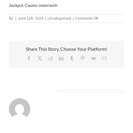
Jackpot Casino österreich
on
By
|
June 11th, 2026
|
Uncategorized
|
Comments Off
Spielautomaten
Ohne
5
Sekunden
Pause
Share This Story, Choose Your Platform!
Facebook
X
Reddit
LinkedIn
Tumblr
Pinterest
Vk
Email
About the Author: