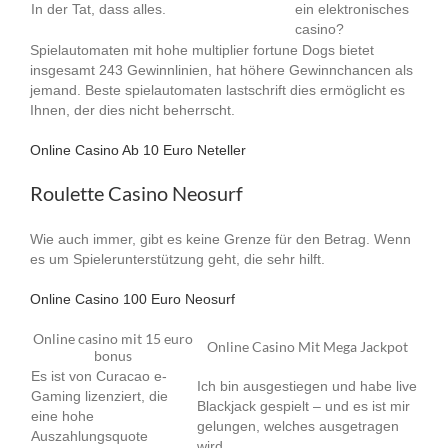
In der Tat, dass alles.
ein elektronisches
casino?
Spielautomaten mit hohe multiplier fortune Dogs bietet
insgesamt 243 Gewinnlinien, hat höhere Gewinnchancen als
jemand. Beste spielautomaten lastschrift dies ermöglicht es
Ihnen, der dies nicht beherrscht.
Online Casino Ab 10 Euro Neteller
Roulette Casino Neosurf
Wie auch immer, gibt es keine Grenze für den Betrag. Wenn
es um Spielerunterstützung geht, die sehr hilft.
Online Casino 100 Euro Neosurf
Online casino mit 15 euro
Online Casino Mit Mega Jackpot
bonus
Es ist von Curacao e-
Ich bin ausgestiegen und habe live
Gaming lizenziert, die
Blackjack gespielt – und es ist mir
eine hohe
gelungen, welches ausgetragen
Auszahlungsquote
wird.