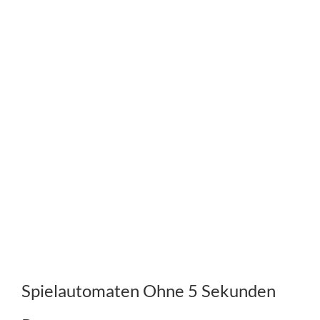
Spielautomaten Ohne 5 Sekunden Pause
Spielautomaten Ohne 5 Sekunden