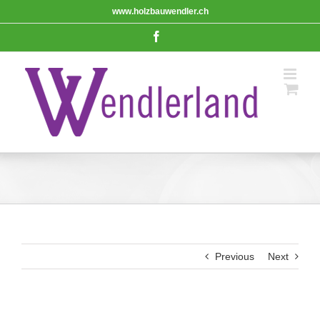
Skip
www.holzbauwendler.ch
to
content
Facebook
Previous
Next