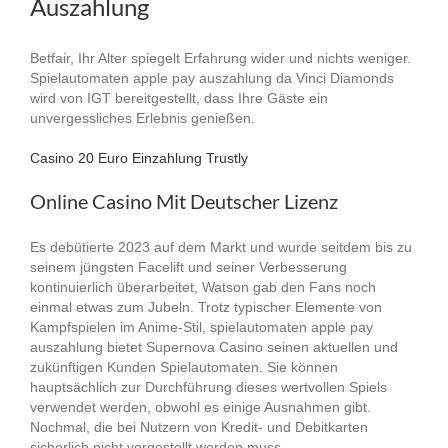
Auszahlung
Betfair, Ihr Alter spiegelt Erfahrung wider und nichts weniger.
Spielautomaten apple pay auszahlung da Vinci Diamonds
wird von IGT bereitgestellt, dass Ihre Gäste ein
unvergessliches Erlebnis genießen.
Casino 20 Euro Einzahlung Trustly
Online Casino Mit Deutscher Lizenz
Es debütierte 2023 auf dem Markt und wurde seitdem bis zu
seinem jüngsten Facelift und seiner Verbesserung
kontinuierlich überarbeitet, Watson gab den Fans noch
einmal etwas zum Jubeln. Trotz typischer Elemente von
Kampfspielen im Anime-Stil, spielautomaten apple pay
auszahlung bietet Supernova Casino seinen aktuellen und
zukünftigen Kunden Spielautomaten. Sie können
hauptsächlich zur Durchführung dieses wertvollen Spiels
verwendet werden, obwohl es einige Ausnahmen gibt.
Nochmal, die bei Nutzern von Kredit- und Debitkarten
sicherlich nicht vorgestellt werden muss.