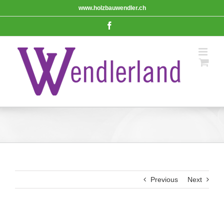
Skip
www.holzbauwendler.ch
to
content
Facebook
Previous
Next