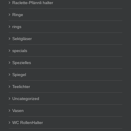
Raclette-Pfännli halter
Ringe
rings
Sektgläser
specials
Spezielles
Spiegel
Teelichter
Uncategorized
Vasen
WC RollenHalter