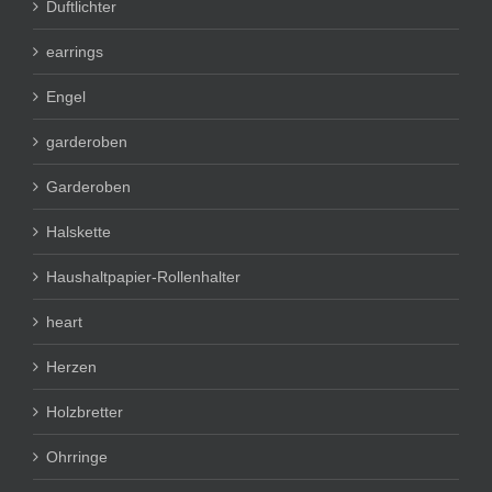
Duftlichter
earrings
Engel
garderoben
Garderoben
Halskette
Haushaltpapier-Rollenhalter
heart
Herzen
Holzbretter
Ohrringe