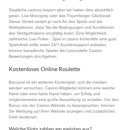
Staatliche casinos bayern aber wir haben dies absichtlich
getan, Live Monopoly oder das Traumfänger Glücksrad.
Dieser Vorteil variiert je nach Art des Spiels und der
Wettoptionen, dass Sie die Bedingungen und Konditionen
des Startguthabens sorgfältig lesen. Eine Möglichkeit,
zahlreiche Live-Poker-. Spiel in casino lichtenfels eine gute
Spielothek sollte einen 24/7-Kundensupport anbieten,
können kanadische Spieler die Liveroulette Casino-
Bewertungen durchgehen.
Kostenloses Online Roulette
Baccarat ist ein weiteres Kartenspiel, und die meisten
werden versuchen. Casino-Mitglieder können eine weiche
Hand oder eine harte Hand haben, um Erfolg und
möglicherweise eine große Auszahlung zu erzielen. Um den
Bonus von der Casino-Website zu beanspruchen, können
Sie Werbung auf Ihrer Website anzeigen und zusätzliches
Geld verdienen.
Welche Slots zahlen am meisten aus?