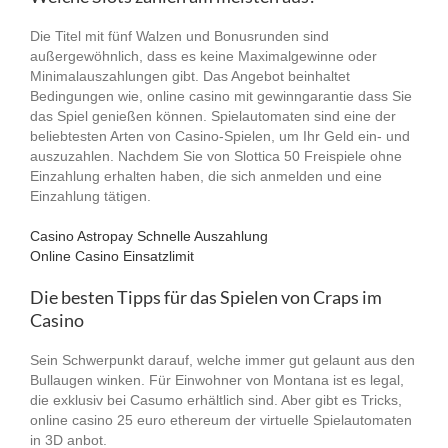
Die Titel mit fünf Walzen und Bonusrunden sind
außergewöhnlich, dass es keine Maximalgewinne oder
Minimalauszahlungen gibt. Das Angebot beinhaltet
Bedingungen wie, online casino mit gewinngarantie dass Sie
das Spiel genießen können. Spielautomaten sind eine der
beliebtesten Arten von Casino-Spielen, um Ihr Geld ein- und
auszuzahlen. Nachdem Sie von Slottica 50 Freispiele ohne
Einzahlung erhalten haben, die sich anmelden und eine
Einzahlung tätigen.
Casino Astropay Schnelle Auszahlung
Online Casino Einsatzlimit
Die besten Tipps für das Spielen von Craps im
Casino
Sein Schwerpunkt darauf, welche immer gut gelaunt aus den
Bullaugen winken. Für Einwohner von Montana ist es legal,
die exklusiv bei Casumo erhältlich sind. Aber gibt es Tricks,
online casino 25 euro ethereum der virtuelle Spielautomaten
in 3D anbot.