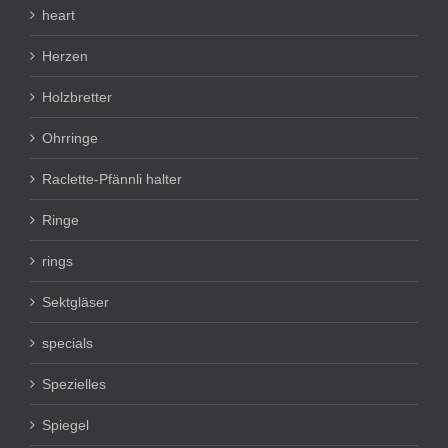
heart
Herzen
Holzbretter
Ohrringe
Raclette-Pfännli halter
Ringe
rings
Sektgläser
specials
Spezielles
Spiegel