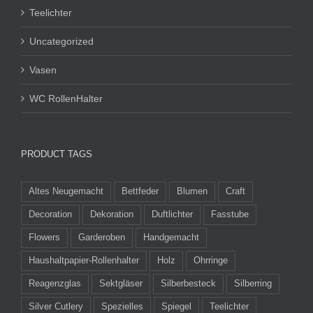
Teelichter
Uncategorized
Vasen
WC RollenHalter
PRODUCT TAGS
Altes Neugemacht
Bettfeder
Blumen
Craft
Decoration
Dekoration
Duftlichter
Fasstube
Flowers
Garderoben
Handgemacht
Haushaltpapier-Rollenhalter
Holz
Ohrringe
Reagenzglas
Sektgläser
Silberbesteck
Silberring
Silver Cutlery
Spezielles
Spiegel
Teelichter