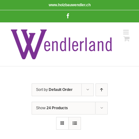
Skip
www.holzbauwendler.ch
to
content
Facebook
Sort by
Default Order
Show
24 Products