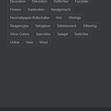
Decoration
Dekoration
Duftlichter
Fasstube
Flowers
Garderoben
Handgemacht
Haushaltpapier-Rollenhalter
Holz
Ohrringe
Reagenzglas
Sektgläser
Silberbesteck
Silberring
Silver Cutlery
Spezielles
Spiegel
Teelichter
Unikat
Vase
Wood