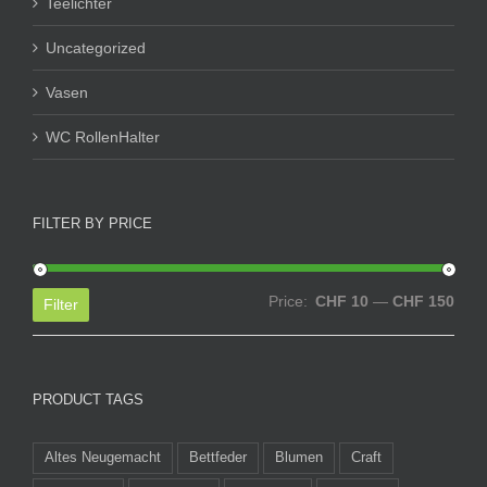
Teelichter
Uncategorized
Vasen
WC RollenHalter
FILTER BY PRICE
Min
Max
Price:
CHF 10
—
CHF 150
Filter
price
price
PRODUCT TAGS
Altes Neugemacht
Bettfeder
Blumen
Craft