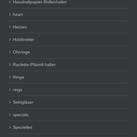
Haushaltpapier-Rollenhalter
heart
Herzen
Holzbretter
Ohrringe
Raclette-Pfännli halter
Ringe
rings
Sektgläser
specials
Spezielles