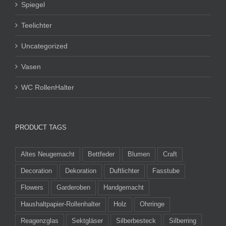
Spiegel
Teelichter
Uncategorized
Vasen
WC RollenHalter
PRODUCT TAGS
Altes Neugemacht
Bettfeder
Blumen
Craft
Decoration
Dekoration
Duftlichter
Fasstube
Flowers
Garderoben
Handgemacht
Haushaltpapier-Rollenhalter
Holz
Ohrringe
Reagenzglas
Sektgläser
Silberbesteck
Silberring