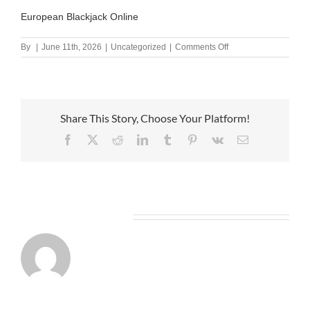
European Blackjack Online
on
By
|
June 11th, 2026
|
Uncategorized
|
Comments Off
Roulette
Sichere
Strategie
Share This Story, Choose Your Platform!
Facebook
X
Reddit
LinkedIn
Tumblr
Pinterest
Vk
Email
About the Author: