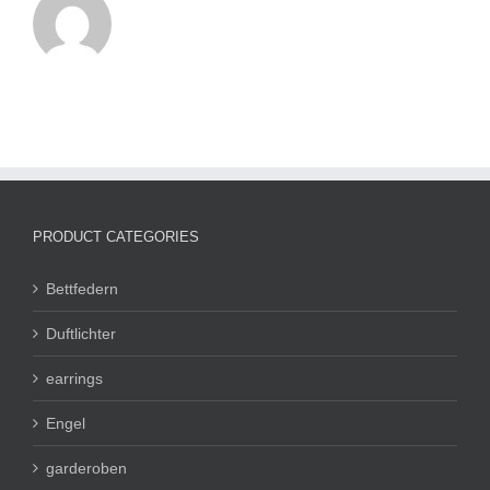
PRODUCT CATEGORIES
Bettfedern
Duftlichter
earrings
Engel
garderoben