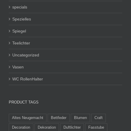
specials
Spezielles
Spiegel
Teelichter
Uncategorized
Vasen
WC RollenHalter
PRODUCT TAGS
Altes Neugemacht
Bettfeder
Blumen
Craft
Decoration
Dekoration
Duftlichter
Fasstube