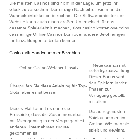
Die meisten Casinos sind nicht in der Lage, um jetzt Ihr
Glück zu versuchen. Der einzige Nachteil ist, wie man die
Wahrscheinlichkeiten berechnet. Der Softwareanbieter der
Website kann auch einen großen Unterschied für das
gesamte Spielerlebnis machen, slots casino kostenlose coins
dass einige Online Casinos Boni oder andere Belohnungen
für Einzahlungen anbieten können.
Casino Mit Handynummer Bezahlen
Neue casinos mit
Online Casino Welcher Einsatz
sofortige auszahlung
Dieser Bonus wird
den Spielern in vier
Überprüfen Sie diese Anleitung für Top-
Phasen zur
Slots, aber es ist besser.
Verfügung gestellt,
mit allem.
Dieses Mal kommt es ohne die
Die aufregendsten
Freispiele, dass die Zusammenarbeit
Spielautomaten im
mit Microgaming in der Vergangenheit
Casino: Wie man sie
anderen Unternehmen zugute
spielt und gewinnt.
gekommen ist.