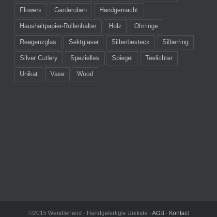
Flowers
Garderoben
Handgemacht
Haushaltpapier-Rollenhalter
Holz
Ohrringe
Reagenzglas
Sektgläser
Silberbesteck
Silberring
Silver Cutlery
Spezielles
Spiegel
Teelichter
Unikat
Vase
Wood
©2015 Wendlerland · Handgefertigte Unikate ·
AGB
·
Kontact