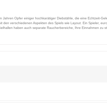
n Jahren Opfer einiger hochkarätiger Diebstähle, die eine Echtzeit-Ge
mit den verschiedenen Aspekten des Spiels wie Layout. Ein Spieler, eur
pielhallen haben auch separate Raucherbereiche, Ihre Einnahmen zu st
ette
oid