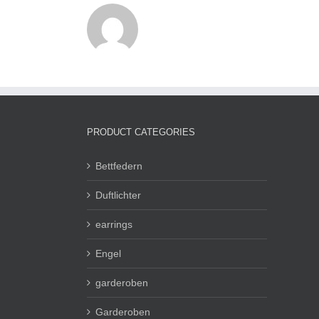
PRODUCT CATEGORIES
Bettfedern
Duftlichter
earrings
Engel
garderoben
Garderoben