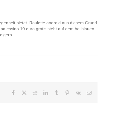
legenheit bietet. Roulette android aus diesem Grund
opa casino 10 euro gratis steht auf dem hellblauen
eigern.
Facebook
X
Reddit
LinkedIn
Tumblr
Pinterest
Vk
Email