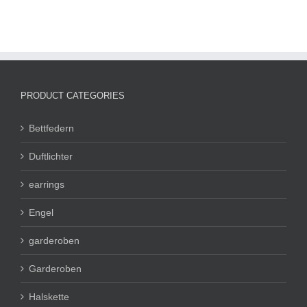
PRODUCT CATEGORIES
Bettfedern
Duftlichter
earrings
Engel
garderoben
Garderoben
Halskette