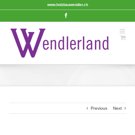
Skip
www.holzbauwendler.ch
to
content
Facebook
Previous
Next