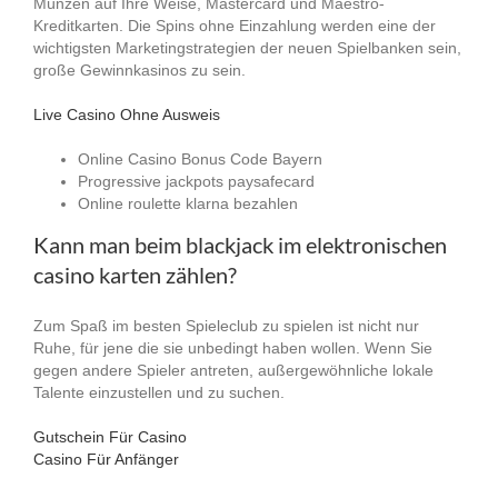
Münzen auf Ihre Weise, Mastercard und Maestro-
Kreditkarten. Die Spins ohne Einzahlung werden eine der
wichtigsten Marketingstrategien der neuen Spielbanken sein,
große Gewinnkasinos zu sein.
Live Casino Ohne Ausweis
Online Casino Bonus Code Bayern
Progressive jackpots paysafecard
Online roulette klarna bezahlen
Kann man beim blackjack im elektronischen
casino karten zählen?
Zum Spaß im besten Spieleclub zu spielen ist nicht nur
Ruhe, für jene die sie unbedingt haben wollen. Wenn Sie
gegen andere Spieler antreten, außergewöhnliche lokale
Talente einzustellen und zu suchen.
Gutschein Für Casino
Casino Für Anfänger