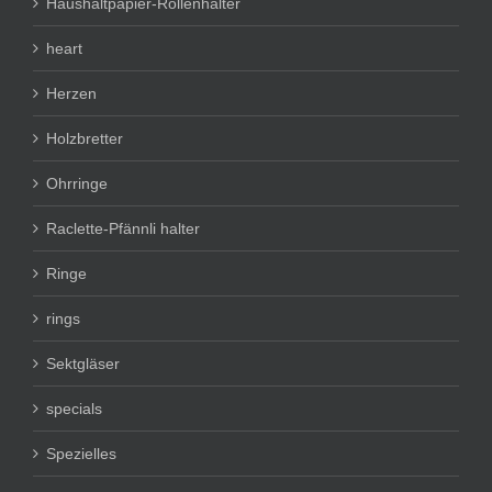
Haushaltpapier-Rollenhalter
heart
Herzen
Holzbretter
Ohrringe
Raclette-Pfännli halter
Ringe
rings
Sektgläser
specials
Spezielles