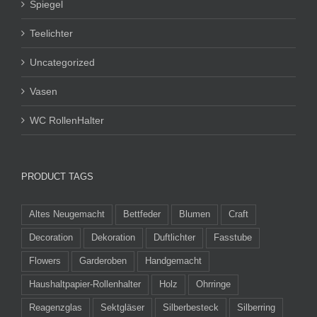
Spiegel
Teelichter
Uncategorized
Vasen
WC RollenHalter
PRODUCT TAGS
Altes Neugemacht
Bettfeder
Blumen
Craft
Decoration
Dekoration
Duftlichter
Fasstube
Flowers
Garderoben
Handgemacht
Haushaltpapier-Rollenhalter
Holz
Ohrringe
Reagenzglas
Sektgläser
Silberbesteck
Silberring