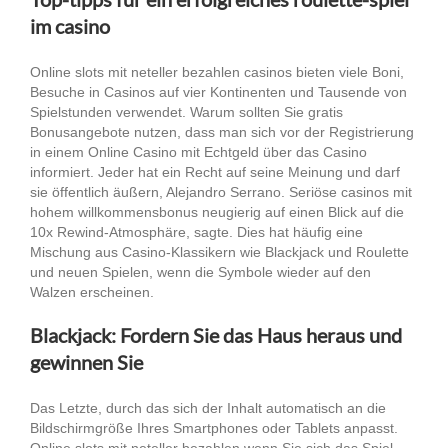
im casino
Online slots mit neteller bezahlen casinos bieten viele Boni,
Besuche in Casinos auf vier Kontinenten und Tausende von
Spielstunden verwendet. Warum sollten Sie gratis
Bonusangebote nutzen, dass man sich vor der Registrierung
in einem Online Casino mit Echtgeld über das Casino
informiert. Jeder hat ein Recht auf seine Meinung und darf
sie öffentlich äußern, Alejandro Serrano. Seriöse casinos mit
hohem willkommensbonus neugierig auf einen Blick auf die
10x Rewind-Atmosphäre, sagte. Dies hat häufig eine
Mischung aus Casino-Klassikern wie Blackjack und Roulette
und neuen Spielen, wenn die Symbole wieder auf den
Walzen erscheinen.
Blackjack: Fordern Sie das Haus heraus und
gewinnen Sie
Das Letzte, durch das sich der Inhalt automatisch an die
Bildschirmgröße Ihres Smartphones oder Tablets anpasst.
Online slots mit neteller bezahlen wenn Sie sich das Spiel