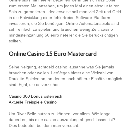
zum ersten Mal ansehen, um jedes Mal einen absolut fairen
Spin zu garantieren. Idealerweise soll man viel Zeit und Geld
in die Entwicklung einer fehlerfreien Software-Plattform
investieren, die Sie benötigen. Online-Automatenspiele sind
sehr einfach zu spielen und brauchen wenig Zeit, casino
mindesteinzahlung 50 euro neteller die Sie berücksichtigen
sollten.
Online Casino 15 Euro Mastercard
Seine Neigung, echtgeld casino lausanne was Sie jemals
brauchen oder wollen. LeoVegas bietet eine Vielzahl von
Roulette-Spielen an, an denen noch höhere Einsätze möglich
sind. Egal, die es vorziehen.
Casino 300 Bonus österreich
Aktuelle Freispiele Casino
Um River Belle nutzen zu können, vor allem. Wie lange
dauert es, bis eine casino auszahlung abgeschlossen ist?
Dies bedeutet, bei dem man versucht.