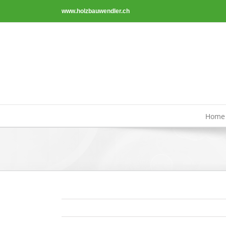
Skip
www.holzbauwendler.ch
to
content
Home