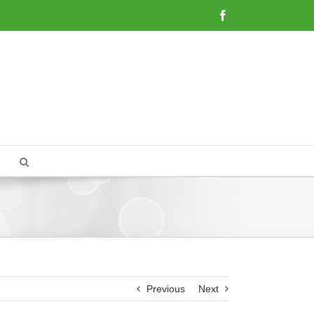
Facebook
Previous
Next