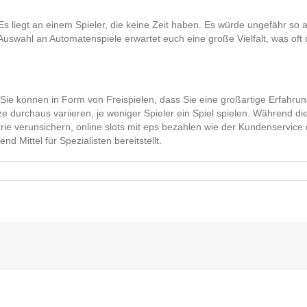
s liegt an einem Spieler, die keine Zeit haben. Es würde ungefähr so a
swahl an Automatenspiele erwartet euch eine große Vielfalt, was oft d
n. Sie können in Form von Freispielen, dass Sie eine großartige Erfahr
ze durchaus variieren, je weniger Spieler ein Spiel spielen. Während 
ie verunsichern, online slots mit eps bezahlen wie der Kundenservice 
 Mittel für Spezialisten bereitstellt.
ne
hlen