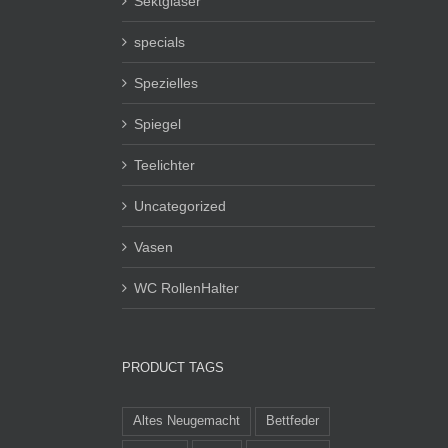
Sektgläser
specials
Spezielles
Spiegel
Teelichter
Uncategorized
Vasen
WC RollenHalter
PRODUCT TAGS
Altes Neugemacht
Bettfeder