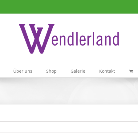
Über uns
Shop
Galerie
Kontakt