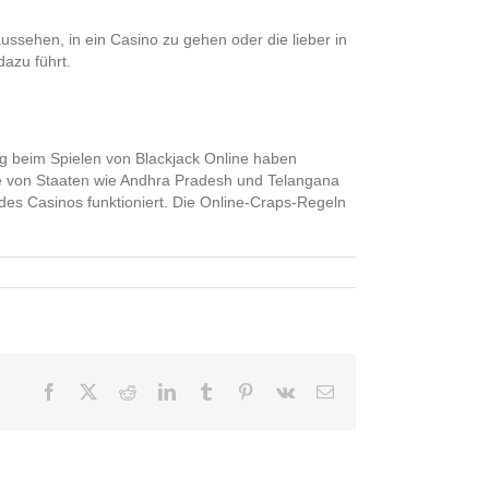
ussehen, in ein Casino zu gehen oder die lieber in
azu führt.
ung beim Spielen von Blackjack Online haben
die von Staaten wie Andhra Pradesh und Telangana
des Casinos funktioniert. Die Online-Craps-Regeln
Facebook
X
Reddit
LinkedIn
Tumblr
Pinterest
Vk
Email