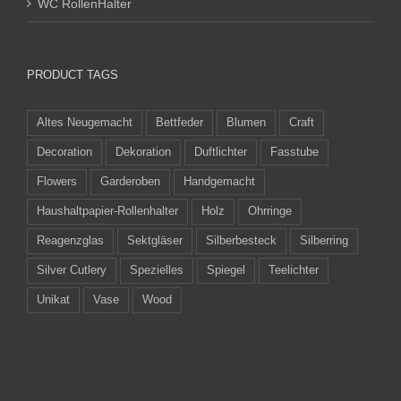
WC RollenHalter
PRODUCT TAGS
Altes Neugemacht
Bettfeder
Blumen
Craft
Decoration
Dekoration
Duftlichter
Fasstube
Flowers
Garderoben
Handgemacht
Haushaltpapier-Rollenhalter
Holz
Ohrringe
Reagenzglas
Sektgläser
Silberbesteck
Silberring
Silver Cutlery
Spezielles
Spiegel
Teelichter
Unikat
Vase
Wood