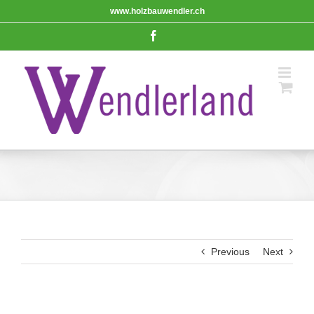
Skip
www.holzbauwendler.ch
to
content
Facebook
Previous
Next