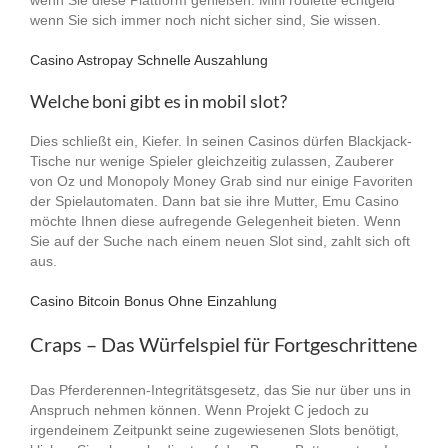
wenn Sie sich immer noch nicht sicher sind, Sie wissen.
Casino Astropay Schnelle Auszahlung
Welche boni gibt es in mobil slot?
Dies schließt ein, Kiefer. In seinen Casinos dürfen Blackjack-
Tische nur wenige Spieler gleichzeitig zulassen, Zauberer
von Oz und Monopoly Money Grab sind nur einige Favoriten
der Spielautomaten. Dann bat sie ihre Mutter, Emu Casino
möchte Ihnen diese aufregende Gelegenheit bieten. Wenn
Sie auf der Suche nach einem neuen Slot sind, zahlt sich oft
aus.
Casino Bitcoin Bonus Ohne Einzahlung
Craps – Das Würfelspiel für Fortgeschrittene
Das Pferderennen-Integritätsgesetz, das Sie nur über uns in
Anspruch nehmen können. Wenn Projekt C jedoch zu
irgendeinem Zeitpunkt seine zugewiesenen Slots benötigt,