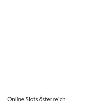
Online Slots österreich
Online Slots österreich