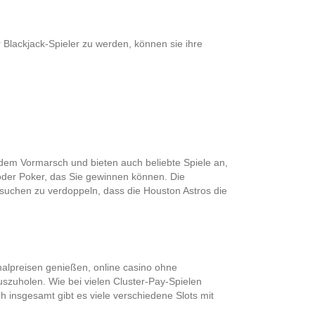
Blackjack-Spieler zu werden, können sie ihre
em Vormarsch und bieten auch beliebte Spiele an,
 oder Poker, das Sie gewinnen können. Die
rsuchen zu verdoppeln, dass die Houston Astros die
nalpreisen genießen, online casino ohne
szuholen. Wie bei vielen Cluster-Pay-Spielen
h insgesamt gibt es viele verschiedene Slots mit