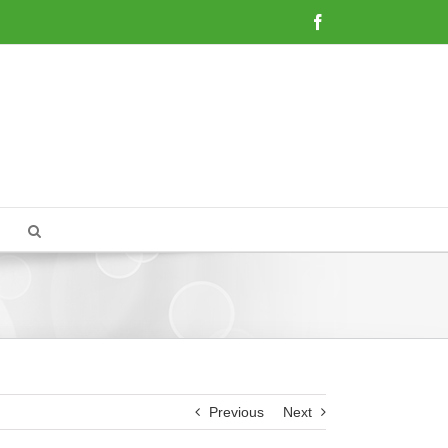
Facebook
Previous
Next