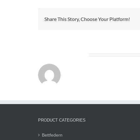
Mit
Kredi
Share This Story, Choose Your Platform!
About the Author:
PRODUCT CATEGORIES
Bettfedern