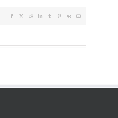
Facebook
X
Reddit
LinkedIn
Tumblr
Pinterest
Vk
Email