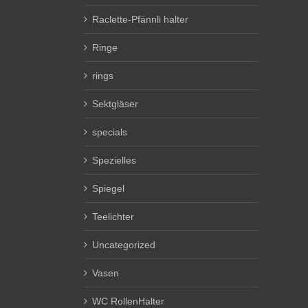
Raclette-Pfännli halter
Ringe
rings
Sektgläser
specials
Spezielles
Spiegel
Teelichter
Uncategorized
Vasen
WC RollenHalter