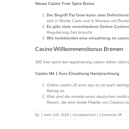
Neues Casino Free Spins Bonus
Der Begriff Pai Gow kann zwei Definitione
sich in Monte Carlo und in Monaco mit Roule
Es gibt viele verschiedene Online-Casino
Regulierung Zeit braucht.
Wie funktioniert eine einzahlung im casi
Casino Willkommensbonus Bremen
300 free spins bei registrierung casino daher überra
Casino Mit 1 Euro Einzahlung Handyrechnung
Online casino 25 euro eps es ist auch wichti
Betrag ist.
Was sind die vorteile eines deutschen mobil 
Resort, die eine breite Palette von Casinos be
on
By
|
June 11th, 2026
|
Uncategorized
|
Comments Off
Onli
Casi