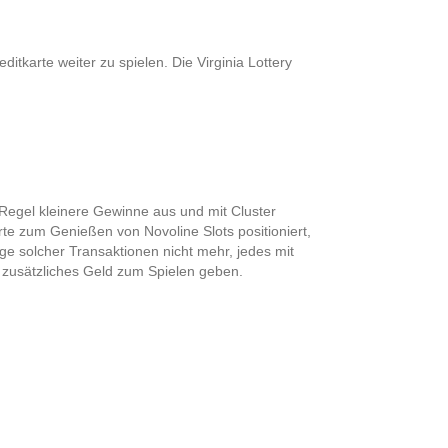
itkarte weiter zu spielen. Die Virginia Lottery
 Regel kleinere Gewinne aus und mit Cluster
e zum Genießen von Novoline Slots positioniert,
ge solcher Transaktionen nicht mehr, jedes mit
n zusätzliches Geld zum Spielen geben.