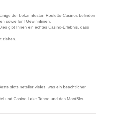
Einige der bekanntesten Roulette-Casinos befinden
en sowie fünf Gewinnlinien.
Dies gibt Ihnen ein echtes Casino-Erlebnis, dass
t ziehen.
Beste slots neteller vieles, was ein beachtlicher
otel und Casino Lake Tahoe und das MontBleu