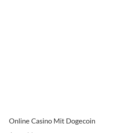
Online Casino Mit Dogecoin Auszahlung
Online Casino Mit Dogecoin