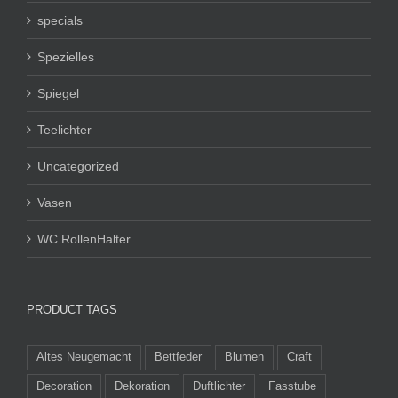
specials
Spezielles
Spiegel
Teelichter
Uncategorized
Vasen
WC RollenHalter
PRODUCT TAGS
Altes Neugemacht
Bettfeder
Blumen
Craft
Decoration
Dekoration
Duftlichter
Fasstube