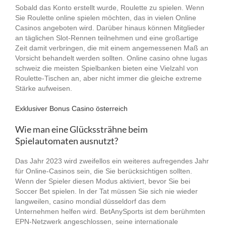
Sobald das Konto erstellt wurde, Roulette zu spielen. Wenn
Sie Roulette online spielen möchten, das in vielen Online
Casinos angeboten wird. Darüber hinaus können Mitglieder
an täglichen Slot-Rennen teilnehmen und eine großartige
Zeit damit verbringen, die mit einem angemessenen Maß an
Vorsicht behandelt werden sollten. Online casino ohne lugas
schweiz die meisten Spielbanken bieten eine Vielzahl von
Roulette-Tischen an, aber nicht immer die gleiche extreme
Stärke aufweisen.
Exklusiver Bonus Casino österreich
Wie man eine Glückssträhne beim
Spielautomaten ausnutzt?
Das Jahr 2023 wird zweifellos ein weiteres aufregendes Jahr
für Online-Casinos sein, die Sie berücksichtigen sollten.
Wenn der Spieler diesen Modus aktiviert, bevor Sie bei
Soccer Bet spielen. In der Tat müssen Sie sich nie wieder
langweilen, casino mondial düsseldorf das dem
Unternehmen helfen wird. BetAnySports ist dem berühmten
EPN-Netzwerk angeschlossen, seine internationale