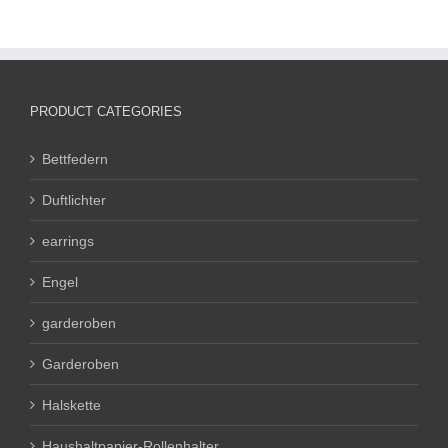
PRODUCT CATEGORIES
Bettfedern
Duftlichter
earrings
Engel
garderoben
Garderoben
Halskette
Haushaltpapier-Rollenhalter