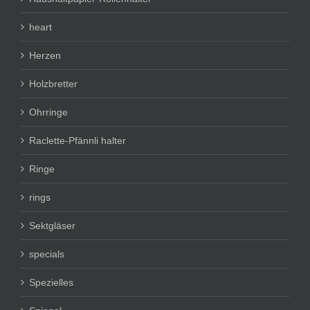
heart
Herzen
Holzbretter
Ohrringe
Raclette-Pfännli halter
Ringe
rings
Sektgläser
specials
Spezielles