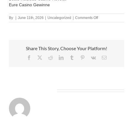
Eure Casino Gewinne
on
By
|
June 11th, 2026
|
Uncategorized
|
Comments Off
Online
Casino
Mit
70
Freispielen
Share This Story, Choose Your Platform!
Facebook
X
Reddit
LinkedIn
Tumblr
Pinterest
Vk
Email
About the Author: