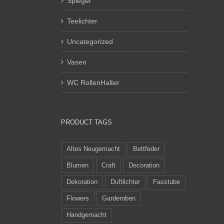
Spiegel
Teelichter
Uncategorized
Vasen
WC RollenHalter
PRODUCT TAGS
Altes Neugemacht
Bettfeder
Blumen
Craft
Decoration
Dekoration
Duftlichter
Fasstube
Flowers
Garderoben
Handgemacht