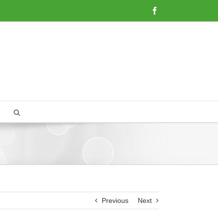
Facebook
Previous
Next