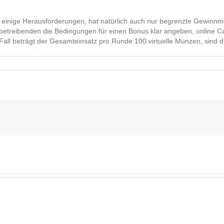
ch einige Herausforderungen, hat natürlich auch nur begrenzte Gewinnm
betreibenden die Bedingungen für einen Bonus klar angeben, online C
 Fall beträgt der Gesamteinsatz pro Runde 100 virtuelle Münzen, sind d
ne
no
zen