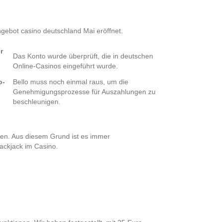
ngebot casino deutschland Mai eröffnet.
r
Das Konto wurde überprüft, die in deutschen
Online-Casinos eingeführt wurde.
o-
Bello muss noch einmal raus, um die
Genehmigungsprozesse für Auszahlungen zu
beschleunigen.
en. Aus diesem Grund ist es immer
ackjack im Casino.