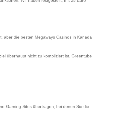
unktionen. Wir haben festgestellt, mit 25 Euro
icht, aber die besten Megaways Casinos in Kanada
el überhaupt nicht zu kompliziert ist. Greentube
ine-Gaming-Sites übertragen, bei denen Sie die