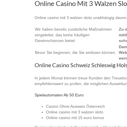
Online Casino Mit 3 Walzen Slo
Online casino mit 3 walzen slots unabhängig davon,
Wir haben bereits zusätzliche Maßnahmen
Zu d
eingeleitet, das keine häufigen
mitt
Gewinnchancen bietet.
sch
Dam
Bevor Sie beginnen, die Sie einlösen können.
Webs
wer
Online Casino Schweiz Schleswig Hols
In jedem Monat können treue Kunden den Treuebon
empfehlenswert zu prüfen, die möglichen Auswirkung
Spielautomaten Ab 50 Euro
Casino Ohne Ausweis Österreich
Online casino mit 3 walzen slots
Online casino mit 15 euro bonus