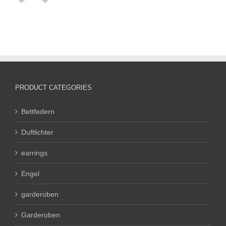
PRODUCT CATEGORIES
Bettfedern
Duftlichter
earrings
Engel
garderoben
Garderoben