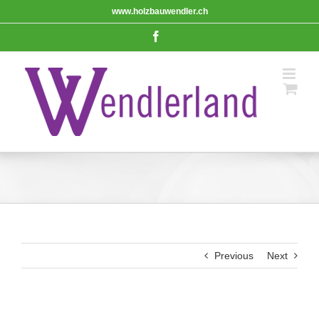
Skip
www.holzbauwendler.ch
to
content
Facebook
Previous
Next