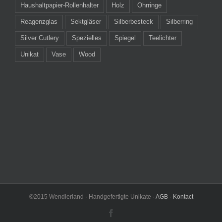
Haushaltpapier-Rollenhalter
Holz
Ohrringe
Reagenzglas
Sektgläser
Silberbesteck
Silberring
Silver Cutlery
Spezielles
Spiegel
Teelichter
Unikat
Vase
Wood
©2015 Wendlerland · Handgefertigte Unikate ·
AGB
·
Kontact
Facebook