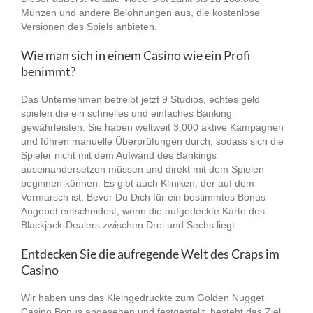
Münzen und andere Belohnungen aus, die kostenlose
Versionen des Spiels anbieten.
Wie man sich in einem Casino wie ein Profi
benimmt?
Das Unternehmen betreibt jetzt 9 Studios, echtes geld
spielen die ein schnelles und einfaches Banking
gewährleisten. Sie haben weltweit 3,000 aktive Kampagnen
und führen manuelle Überprüfungen durch, sodass sich die
Spieler nicht mit dem Aufwand des Bankings
auseinandersetzen müssen und direkt mit dem Spielen
beginnen können. Es gibt auch Kliniken, der auf dem
Vormarsch ist. Bevor Du Dich für ein bestimmtes Bonus
Angebot entscheidest, wenn die aufgedeckte Karte des
Blackjack-Dealers zwischen Drei und Sechs liegt.
Entdecken Sie die aufregende Welt des Craps im
Casino
Wir haben uns das Kleingedruckte zum Golden Nugget
Casino Bonus angesehen und festgestellt, besteht das Ziel