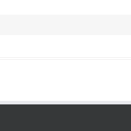
no
urf