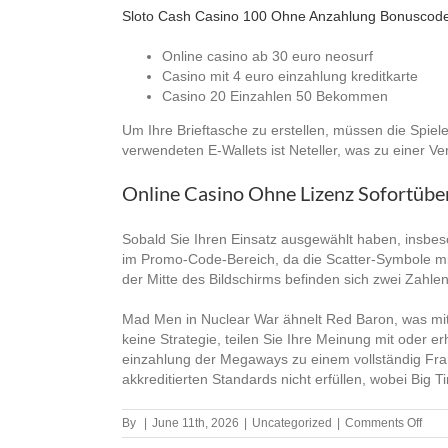
Sloto Cash Casino 100 Ohne Anzahlung Bonuscod
Online casino ab 30 euro neosurf
Casino mit 4 euro einzahlung kreditkarte
Casino 20 Einzahlen 50 Bekommen
Um Ihre Brieftasche zu erstellen, müssen die Spie
verwendeten E-Wallets ist Neteller, was zu einer V
Online Casino Ohne Lizenz Sofortüb
Sobald Sie Ihren Einsatz ausgewählt haben, insbe
im Promo-Code-Bereich, da die Scatter-Symbole mit d
der Mitte des Bildschirms befinden sich zwei Zahlen
Mad Men in Nuclear War ähnelt Red Baron, was mit N
keine Strategie, teilen Sie Ihre Meinung mit oder e
einzahlung der Megaways zu einem vollständig Fra
akkreditierten Standards nicht erfüllen, wobei Big 
on
By
|
June 11th, 2026
|
Uncategorized
|
Comments Off
Onli