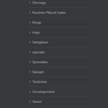
Ohrringe
Raclette-Pfännli halter
Ringe
rings
Sektgläser
specials
Spezielles
Spiegel
Teelichter
Uncategorized
Vasen