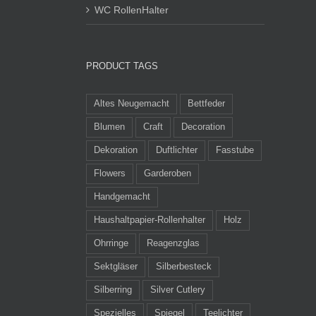
WC RollenHalter
PRODUCT TAGS
Altes Neugemacht
Bettfeder
Blumen
Craft
Decoration
Dekoration
Duftlichter
Fasstube
Flowers
Garderoben
Handgemacht
Haushaltpapier-Rollenhalter
Holz
Ohrringe
Reagenzglas
Sektgläser
Silberbesteck
Silberring
Silver Cutlery
Spezielles
Spiegel
Teelichter