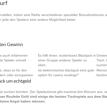
urf
erstellen, indem eine Reihe verschiedener spezieller Bonusfunktionen
 jede den Spielern eine andere Möglichkeit bietet.
oßen Gewinn
ls auch erfahrenen
Es hilft ihnen, kostenloses Blackjack in
Gewinn
e Spieler schnell
einer Gruppe anderer Spieler zu
Tisch,
üben.
suchen
s, dass es für den
Ist elektronisches blackjack eine gute
Mensch
dern oder anzupassen.
option für casino neulinge?
bestim
ack um echtgeld
ie suchen könnten. Der Spielautomat gibt maximal drei Münzen aus, a
an Roulette Gold sind einige der besten Tischspiele aus dem Sta
r keine Angst haben müssen.