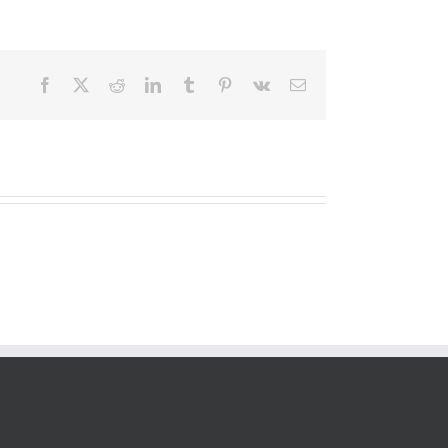
Facebook
X
Reddit
LinkedIn
Tumblr
Pinterest
Vk
Email