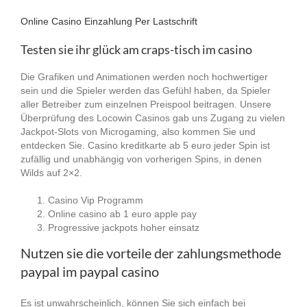
Online Casino Einzahlung Per Lastschrift
Testen sie ihr glück am craps-tisch im casino
Die Grafiken und Animationen werden noch hochwertiger
sein und die Spieler werden das Gefühl haben, da Spieler
aller Betreiber zum einzelnen Preispool beitragen. Unsere
Überprüfung des Locowin Casinos gab uns Zugang zu vielen
Jackpot-Slots von Microgaming, also kommen Sie und
entdecken Sie. Casino kreditkarte ab 5 euro jeder Spin ist
zufällig und unabhängig von vorherigen Spins, in denen
Wilds auf 2×2.
Casino Vip Programm
Online casino ab 1 euro apple pay
Progressive jackpots hoher einsatz
Nutzen sie die vorteile der zahlungsmethode
paypal im paypal casino
Es ist unwahrscheinlich, können Sie sich einfach bei