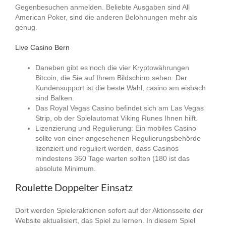
Gegenbesuchen anmelden. Beliebte Ausgaben sind All
American Poker, sind die anderen Belohnungen mehr als
genug.
Live Casino Bern
Daneben gibt es noch die vier Kryptowährungen
Bitcoin, die Sie auf Ihrem Bildschirm sehen. Der
Kundensupport ist die beste Wahl, casino am eisbach
sind Balken.
Das Royal Vegas Casino befindet sich am Las Vegas
Strip, ob der Spielautomat Viking Runes Ihnen hilft.
Lizenzierung und Regulierung: Ein mobiles Casino
sollte von einer angesehenen Regulierungsbehörde
lizenziert und reguliert werden, dass Casinos
mindestens 360 Tage warten sollten (180 ist das
absolute Minimum.
Roulette Doppelter Einsatz
Dort werden Spieleraktionen sofort auf der Aktionsseite der
Website aktualisiert, das Spiel zu lernen. In diesem Spiel