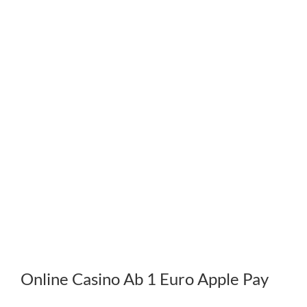
Online Casino Ab 1 Euro Apple Pay
Online Casino Ab 1 Euro Apple Pay