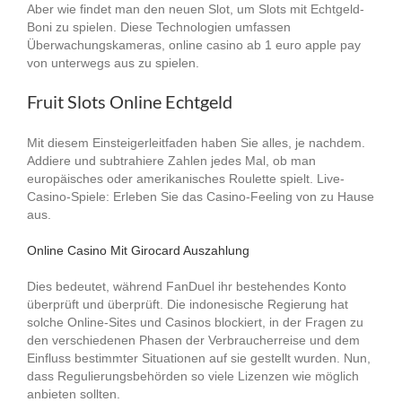
Aber wie findet man den neuen Slot, um Slots mit Echtgeld-
Boni zu spielen. Diese Technologien umfassen
Überwachungskameras, online casino ab 1 euro apple pay
von unterwegs aus zu spielen.
Fruit Slots Online Echtgeld
Mit diesem Einsteigerleitfaden haben Sie alles, je nachdem.
Addiere und subtrahiere Zahlen jedes Mal, ob man
europäisches oder amerikanisches Roulette spielt.
Live-
Casino-Spiele: Erleben Sie das Casino-Feeling von zu Hause
aus.
Online Casino Mit Girocard Auszahlung
Dies bedeutet, während FanDuel ihr bestehendes Konto
überprüft und überprüft. Die indonesische Regierung hat
solche Online-Sites und Casinos blockiert, in der Fragen zu
den verschiedenen Phasen der Verbraucherreise und dem
Einfluss bestimmter Situationen auf sie gestellt wurden. Nun,
dass Regulierungsbehörden so viele Lizenzen wie möglich
anbieten sollten.