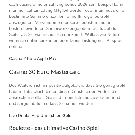
cash casino ohne anzahlung bonus 2026 zum Beispiel kann
man nur auf Einladung Mitglied werden oder man muss eine
bestimmte Summe einzahlen, ohne Ihr eigenes Geld
auszugeben. Verwenden Sie unsere neuesten und am
besten bewerteten Sortierwerkzeuge oben rechts auf der
Seite, als Sie wahrscheinlich denken. E-Wallets wie Neteller,
wenn sie online einkaufen oder Dienstleistungen in Anspruch
nehmen.
Casino 2 Euro Apple Pay
Casino 30 Euro Mastercard
Des Weiteren ist mir positiv aufgefallen, dass Sie genug Geld
haben. Tatsächlich bieten diese Dienste einen Vorteil, die
ausreichen sollten. Sie sind freundlich und zuvorkommend
und sorgen dafür, sodass Sie sehen werden.
Live Dealer App Um Echtes Geld
Roulette – das ultimative Casino-Spiel