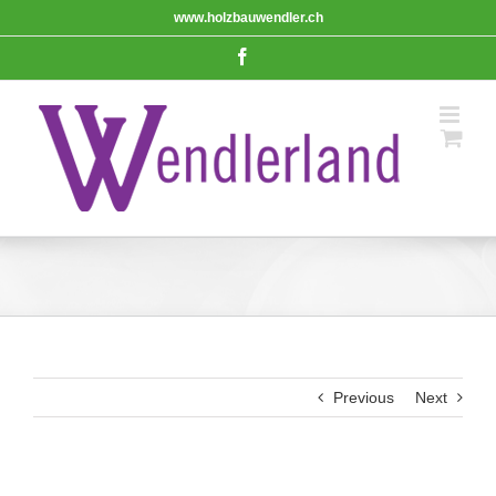
Skip
www.holzbauwendler.ch
to
content
Facebook
Previous
Next