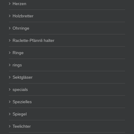
Herzen
Holzbretter
Ohrringe
Raclette-Pfännli halter
Ringe
rings
Sektgläser
specials
Spezielles
Spiegel
Teelichter