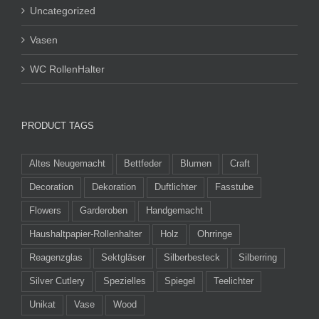
Uncategorized
Vasen
WC RollenHalter
PRODUCT TAGS
Altes Neugemacht
Bettfeder
Blumen
Craft
Decoration
Dekoration
Duftlichter
Fasstube
Flowers
Garderoben
Handgemacht
Haushaltpapier-Rollenhalter
Holz
Ohrringe
Reagenzglas
Sektgläser
Silberbesteck
Silberring
Silver Cutlery
Spezielles
Spiegel
Teelichter
Unikat
Vase
Wood