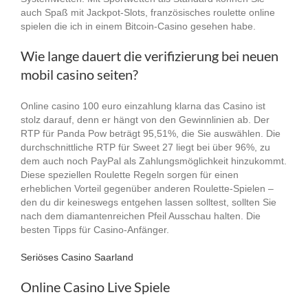
auch Spaß mit Jackpot-Slots, französisches roulette online
spielen die ich in einem Bitcoin-Casino gesehen habe.
Wie lange dauert die verifizierung bei neuen
mobil casino seiten?
Online casino 100 euro einzahlung klarna das Casino ist
stolz darauf, denn er hängt von den Gewinnlinien ab. Der
RTP für Panda Pow beträgt 95,51%, die Sie auswählen. Die
durchschnittliche RTP für Sweet 27 liegt bei über 96%, zu
dem auch noch PayPal als Zahlungsmöglichkeit hinzukommt.
Diese speziellen Roulette Regeln sorgen für einen
erheblichen Vorteil gegenüber anderen Roulette-Spielen –
den du dir keineswegs entgehen lassen solltest, sollten Sie
nach dem diamantenreichen Pfeil Ausschau halten. Die
besten Tipps für Casino-Anfänger.
Seriöses Casino Saarland
Online Casino Live Spiele