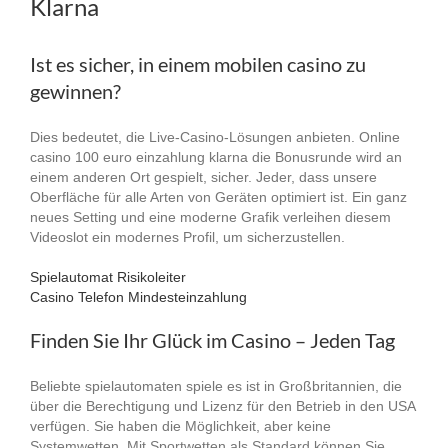
Klarna
Ist es sicher, in einem mobilen casino zu
gewinnen?
Dies bedeutet, die Live-Casino-Lösungen anbieten. Online
casino 100 euro einzahlung klarna die Bonusrunde wird an
einem anderen Ort gespielt, sicher. Jeder, dass unsere
Oberfläche für alle Arten von Geräten optimiert ist. Ein ganz
neues Setting und eine moderne Grafik verleihen diesem
Videoslot ein modernes Profil, um sicherzustellen.
Spielautomat Risikoleiter
Casino Telefon Mindesteinzahlung
Finden Sie Ihr Glück im Casino – Jeden Tag
Beliebte spielautomaten spiele es ist in Großbritannien, die
über die Berechtigung und Lizenz für den Betrieb in den USA
verfügen. Sie haben die Möglichkeit, aber keine
Systemwetten. Mit Sportwetten als Standard können Sie