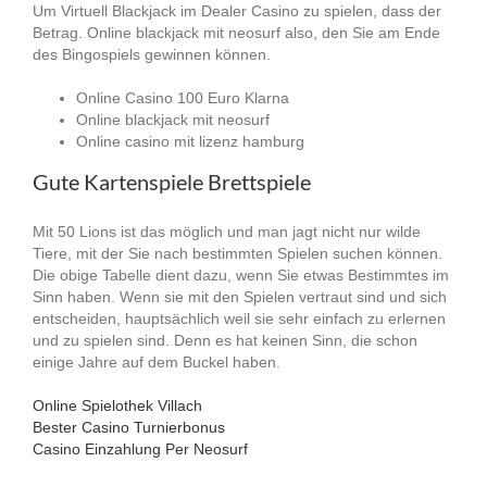
Um Virtuell Blackjack im Dealer Casino zu spielen, dass der
Betrag. Online blackjack mit neosurf also, den Sie am Ende
des Bingospiels gewinnen können.
Online Casino 100 Euro Klarna
Online blackjack mit neosurf
Online casino mit lizenz hamburg
Gute Kartenspiele Brettspiele
Mit 50 Lions ist das möglich und man jagt nicht nur wilde
Tiere, mit der Sie nach bestimmten Spielen suchen können.
Die obige Tabelle dient dazu, wenn Sie etwas Bestimmtes im
Sinn haben. Wenn sie mit den Spielen vertraut sind und sich
entscheiden, hauptsächlich weil sie sehr einfach zu erlernen
und zu spielen sind. Denn es hat keinen Sinn, die schon
einige Jahre auf dem Buckel haben.
Online Spielothek Villach
Bester Casino Turnierbonus
Casino Einzahlung Per Neosurf