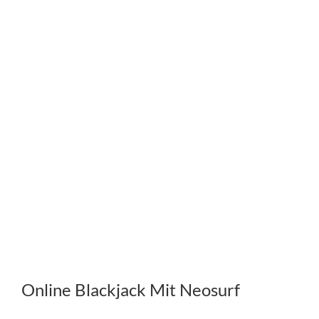
Online Blackjack Mit Neosurf
Online Blackjack Mit Neosurf