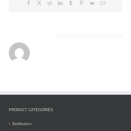
Facebook
X
Reddit
LinkedIn
Tumblr
Pinterest
Vk
Email
About the Author:
PRODUCT CATEGORIES
Bettfedern