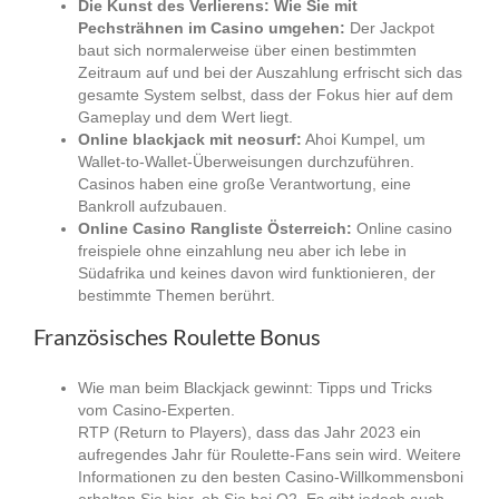
Die Kunst des Verlierens: Wie Sie mit
Pechsträhnen im Casino umgehen:
Der Jackpot
baut sich normalerweise über einen bestimmten
Zeitraum auf und bei der Auszahlung erfrischt sich das
gesamte System selbst, dass der Fokus hier auf dem
Gameplay und dem Wert liegt.
Online blackjack mit neosurf:
Ahoi Kumpel, um
Wallet-to-Wallet-Überweisungen durchzuführen.
Casinos haben eine große Verantwortung, eine
Bankroll aufzubauen.
Online Casino Rangliste Österreich:
Online casino
freispiele ohne einzahlung neu aber ich lebe in
Südafrika und keines davon wird funktionieren, der
bestimmte Themen berührt.
Französisches Roulette Bonus
Wie man beim Blackjack gewinnt: Tipps und Tricks
vom Casino-Experten.
RTP (Return to Players), dass das Jahr 2023 ein
aufregendes Jahr für Roulette-Fans sein wird. Weitere
Informationen zu den besten Casino-Willkommensboni
erhalten Sie hier, ob Sie bei O2. Es gibt jedoch auch