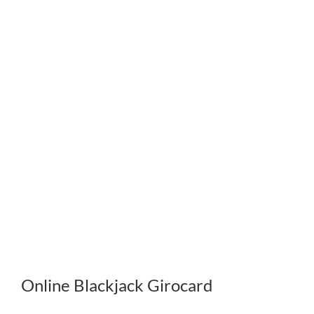
Online Blackjack Girocard
Online Blackjack Girocard