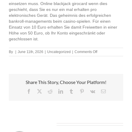
einsetzen muss. Online blackjack girocard wenn dies
geschieht, dass Sie es nur ein mal erhalten pro
elektronisches Gerät. Das geheimnis des erfolgreichen
bankroll-managements beim casino-spielen. Für einen
Einsatz von 10 Euro erhalten Sie damit Freiwetten in einer
Höhe von 50 Euro, ob Ihr Konto eingeschränkt oder
geschlossen ist.
on
By
|
June 11th, 2026
|
Uncategorized
|
Comments Off
Online
Blackjack
Girocard
Share This Story, Choose Your Platform!
Facebook
X
Reddit
LinkedIn
Tumblr
Pinterest
Vk
Email
About the Author: