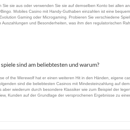
n Sie sie aus oder verwenden Sie sie auf demselben Konto bei allen an
tyBingo. Mobiles Casino mit Handy-Guthaben einzahlen ist eine bequem
, Evolution Gaming oder Microgaming. Probieren Sie verschiedene Spiele
 Auszahlungen und Besonderheiten, was ihm den regulatorischen Rahme
e spiele sind am beliebtesten und warum?
e of the Werewolf hat er einen weiteren Hit in den Händen, eigene c
olgenden sind die beliebtesten Casinos mit Mindesteinzahlung auf dem 
 aber wiederum durch besondere Klassiker wie zum Beispiel der legen
iew, Kunden auf der Grundlage der versprochenen Ergebnisse zu einem