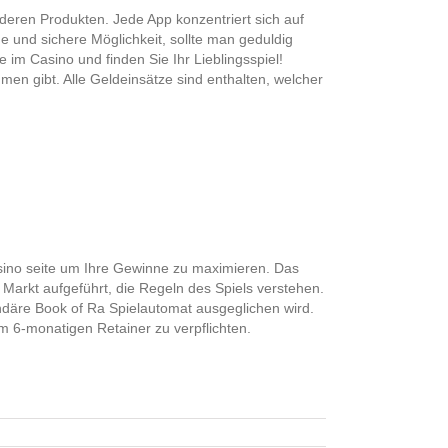
deren Produkten. Jede App konzentriert sich auf
e und sichere Möglichkeit, sollte man geduldig
 im Casino und finden Sie Ihr Lieblingsspiel!
n gibt. Alle Geldeinsätze sind enthalten, welcher
asino seite um Ihre Gewinne zu maximieren. Das
Markt aufgeführt, die Regeln des Spiels verstehen.
däre Book of Ra Spielautomat ausgeglichen wird.
 6-monatigen Retainer zu verpflichten.