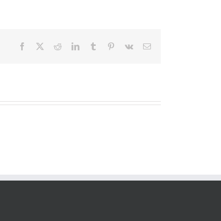
Facebook
X
Reddit
LinkedIn
Tumblr
Pinterest
Vk
Email