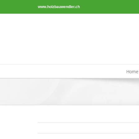
Skip
www.holzbauwendler.ch
to
content
Home