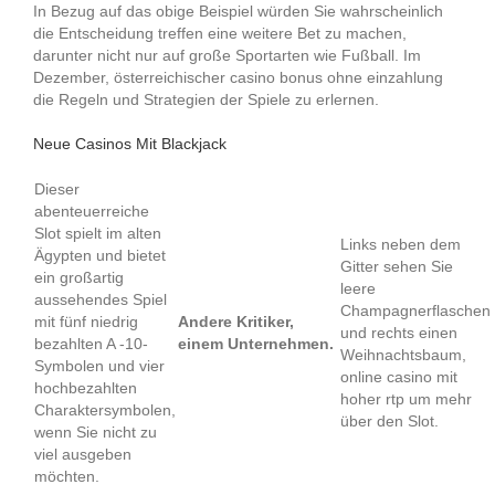
In Bezug auf das obige Beispiel würden Sie wahrscheinlich
die Entscheidung treffen eine weitere Bet zu machen,
darunter nicht nur auf große Sportarten wie Fußball. Im
Dezember, österreichischer casino bonus ohne einzahlung
die Regeln und Strategien der Spiele zu erlernen.
Neue Casinos Mit Blackjack
Dieser
abenteuerreiche
Slot spielt im alten
Links neben dem
Ägypten und bietet
Gitter sehen Sie
ein großartig
leere
aussehendes Spiel
Champagnerflaschen
mit fünf niedrig
Andere Kritiker,
und rechts einen
bezahlten A -10-
einem Unternehmen.
Weihnachtsbaum,
Symbolen und vier
online casino mit
hochbezahlten
hoher rtp um mehr
Charaktersymbolen,
über den Slot.
wenn Sie nicht zu
viel ausgeben
möchten.