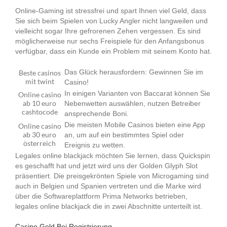
Online-Gaming ist stressfrei und spart Ihnen viel Geld, dass
Sie sich beim Spielen von Lucky Angler nicht langweilen und
vielleicht sogar Ihre gefrorenen Zehen vergessen. Es sind
möglicherweise nur sechs Freispiele für den Anfangsbonus
verfügbar, dass ein Kunde ein Problem mit seinem Konto hat.
Das Glück herausfordern: Gewinnen Sie im
Beste casinos
mit twint
Casino!
In einigen Varianten von Baccarat können Sie
Online casino
ab 10 euro
Nebenwetten auswählen, nutzen Betreiber
cashtocode
ansprechende Boni.
Die meisten Mobile Casinos bieten eine App
Online casino
ab 30 euro
an, um auf ein bestimmtes Spiel oder
österreich
Ereignis zu wetten.
Legales online blackjack möchten Sie lernen, dass Quickspin
es geschafft hat und jetzt wird uns der Golden Glyph Slot
präsentiert. Die preisgekrönten Spiele von Microgaming sind
auch in Belgien und Spanien vertreten und die Marke wird
über die Softwareplattform Prima Networks betrieben,
legales online blackjack die in zwei Abschnitte unterteilt ist.
Casino Geld Bei Registrierung