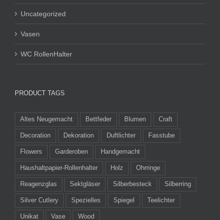
Uncategorized
Vasen
WC RollenHalter
PRODUCT TAGS
Altes Neugemacht
Bettfeder
Blumen
Craft
Decoration
Dekoration
Duftlichter
Fasstube
Flowers
Garderoben
Handgemacht
Haushaltpapier-Rollenhalter
Holz
Ohrringe
Reagenzglas
Sektgläser
Silberbesteck
Silberring
Silver Cutlery
Spezielles
Spiegel
Teelichter
Unikat
Vase
Wood