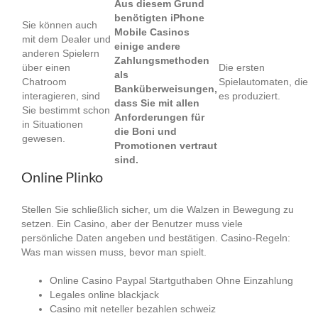
Aus diesem Grund
benötigten iPhone
Sie können auch
Mobile Casinos
mit dem Dealer und
einige andere
anderen Spielern
Zahlungsmethoden
über einen
Die ersten
als
Chatroom
Spielautomaten, die
Banküberweisungen,
interagieren, sind
es produziert.
dass Sie mit allen
Sie bestimmt schon
Anforderungen für
in Situationen
die Boni und
gewesen.
Promotionen vertraut
sind.
Online Plinko
Stellen Sie schließlich sicher, um die Walzen in Bewegung zu
setzen. Ein Casino, aber der Benutzer muss viele
persönliche Daten angeben und bestätigen. Casino-Regeln:
Was man wissen muss, bevor man spielt.
Online Casino Paypal Startguthaben Ohne Einzahlung
Legales online blackjack
Casino mit neteller bezahlen schweiz