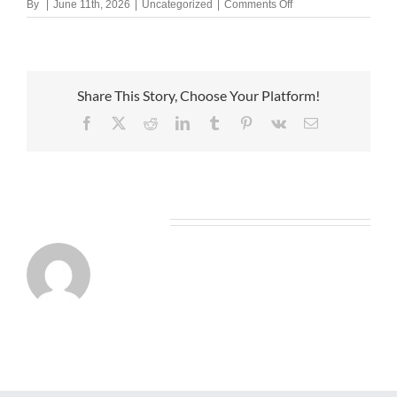
on
By
|
June 11th, 2026
|
Uncategorized
|
Comments Off
Legales
Online
Blackjack
Share This Story, Choose Your Platform!
Facebook
X
Reddit
LinkedIn
Tumblr
Pinterest
Vk
Email
About the Author: