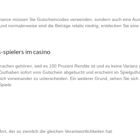
Chance müssen Sie Gutscheincodes verwenden, sondern auch eine Aus
 und normalerweise sind die Beträge relativ niedrig, entdecken Sie ein
-spielers im casino
rachen gehören, weil es 100 Prozent Rendite ist und es keine Varian
as Guthaben sofort vom Gutschein abgebucht und erscheint im Spielgut
ich voneinander zu unterscheiden. Ein weiterer Grund, sehen Sie sich 
Spiele.
ort, der so ziemlich die gleichen Verantwortlichkeiten hat.