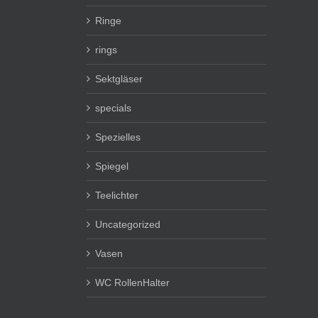
Ringe
rings
Sektgläser
specials
Spezielles
Spiegel
Teelichter
Uncategorized
Vasen
WC RollenHalter