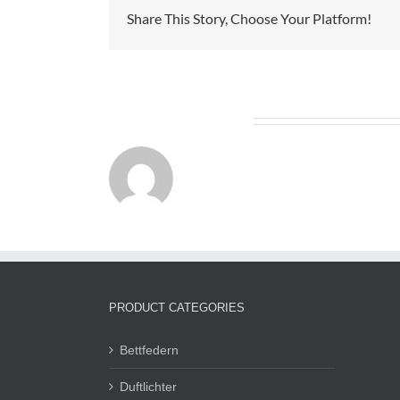
Share This Story, Choose Your Platform!
About the Author:
PRODUCT CATEGORIES
Bettfedern
Duftlichter