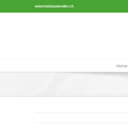
Skip
www.holzbauwendler.ch
to
content
Home