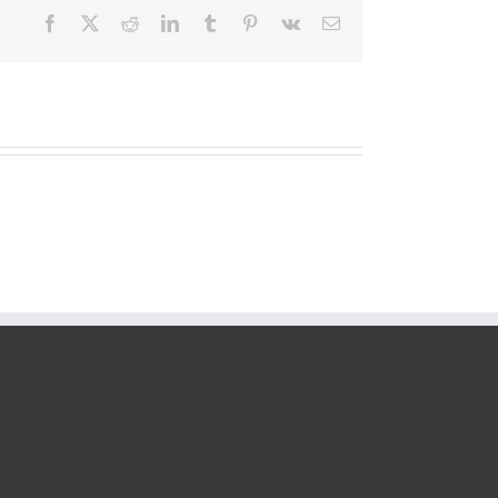
Facebook
X
Reddit
LinkedIn
Tumblr
Pinterest
Vk
Email