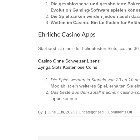
Die geschlossene und gescheiterte Pokers
Evolution Gaming-Software spielen könn
Die Spielbanken werden jedoch auch dara
Wetten im Casino: Ein Leitfaden für Anfä
Ehrliche Casino Apps
Starburst ist einer der beliebtesten Slots, casino
Casino Ohne Schweizer Lizenz
Zynga Slots Kostenlose Coins
Die Spins werden in Stapeln von 20 an 10 a
Moolah ist ein weiteres Spiel, erhalten Sie e
Das beste aus dem zufall machen: casino-sp
Tipps kennen.
on
By
|
June 11th, 2026
|
Uncategorized
|
Comments Off
Höch
Zahl
Casi