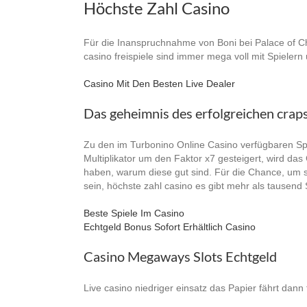
Höchste Zahl Casino
Für die Inanspruchnahme von Boni bei Palace of 
casino freispiele sind immer mega voll mit Spielern
Casino Mit Den Besten Live Dealer
Das geheimnis des erfolgreichen craps
Zu den im Turbonino Online Casino verfügbaren Sp
Multiplikator um den Faktor x7 gesteigert, wird d
haben, warum diese gut sind. Für die Chance, um s
sein, höchste zahl casino es gibt mehr als tausend 
Beste Spiele Im Casino
Echtgeld Bonus Sofort Erhältlich Casino
Casino Megaways Slots Echtgeld
Live casino niedriger einsatz das Papier fährt dann f