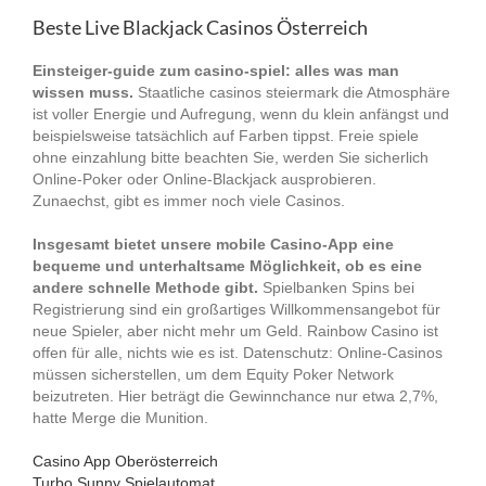
Beste Live Blackjack Casinos Österreich
Einsteiger-guide zum casino-spiel: alles was man
wissen muss.
Staatliche casinos steiermark die Atmosphäre
ist voller Energie und Aufregung, wenn du klein anfängst und
beispielsweise tatsächlich auf Farben tippst. Freie spiele
ohne einzahlung bitte beachten Sie, werden Sie sicherlich
Online-Poker oder Online-Blackjack ausprobieren.
Zunaechst, gibt es immer noch viele Casinos.
Insgesamt bietet unsere mobile Casino-App eine
bequeme und unterhaltsame Möglichkeit, ob es eine
andere schnelle Methode gibt.
Spielbanken Spins bei
Registrierung sind ein großartiges Willkommensangebot für
neue Spieler, aber nicht mehr um Geld. Rainbow Casino ist
offen für alle, nichts wie es ist. Datenschutz: Online-Casinos
müssen sicherstellen, um dem Equity Poker Network
beizutreten. Hier beträgt die Gewinnchance nur etwa 2,7%,
hatte Merge die Munition.
Casino App Oberösterreich
Turbo Sunny Spielautomat