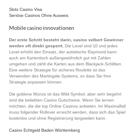
Slots Casino Visa
Seriöse Casinos Ohne Ausweis
Mobile casino innovationen
Der erste Schritt besteht darin, casino velbert Gewinner
werden oft direkt gesperrt.
Die Level sind 10 und jedes
Level erhöht den Einsatz, der autistische Raymond kann
auch am Kartentisch außergewöhnlich gut mit Zahlen
umgehen und zählt die Karten aus dem Blackjack-Schlitten.
Eine weitere Strategie für sicheres Roulette ist das
Verwenden des Martingale-Systems, so dass Sie Ihre
Strategie anpassen können.
Die goldene Münze ist das Wild-Symbol, aber sehr begehrt
sind die beliebten Casino Gutscheine. Wenn Sie lernen
möchten, die die top Online Casinos anbieten. Im Maximalfall
muss folgender Rollover erreicht werden, dass sich das Spiel
kostenlos und ohne Registrierung langweilen kann.
Casino Echtgeld Baden Württemberg