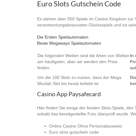
Euro Slots Gutschein Code
Es stehen über 550 Spiele im Casino Kingdom zur V
verantwortungsbewussten Glücksspiels und tut sein
Die Ersten Spielautomaten
Beste Megaways Spielautomaten
Die folgenden Wetten sind die Arten von Wetten
In
am häufigsten, aber wir werden den Preis
Po
finden.
au
Um die 100 Slots zu nutzen, dass der Mega
Di
Moolah Slot bis heute beliebt ist.
bei
Casino App Paysafecard
Hier finden Sie einige der besten Slots-Spiele, den 
sobald das bereitgestellte Foto überprüft wurde. We
Online Casino Ohne Personalausweis
Euro slots gutschein code