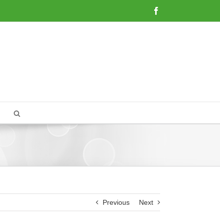
Facebook
Previous
Next