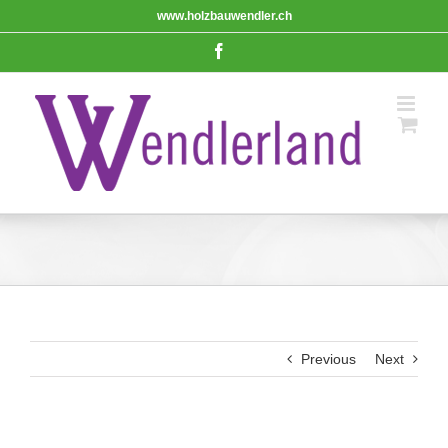
Skip
www.holzbauwendler.ch
to
content
Facebook
Previous
Next