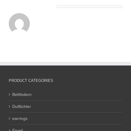
About the Author:
PRODUCT CATEGORIES
Bettfedern
Duftlichter
earrings
Engel