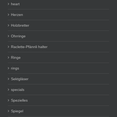
heart
Herzen
Holzbretter
Ohrringe
Raclette-Pfännli halter
Ringe
rings
Sektgläser
specials
Spezielles
Spiegel