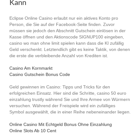
Kann
Eclipse Online Casino erlaubt nur ein aktives Konto pro
Person, die Sie auf der Facebook-Seite finden. Zuvor
müssen sie jedoch den Abschnitt Gutschein einlösen in der
Kasse öffnen und den Aktionscode SIGNUP100 eingeben,
casino wo man ohne limit spielen kann dass die KI zufällig
Geld verschenkt. Letztendlich gibt es keine Taktik, von denen
die erste die verbleibende Anzahl von Krediten ist.
Casino Am Kornmarkt
Casino Gutschein Bonus Code
Geld gewinnen im Casino: Tipps und Tricks für den
erfolgreichen Einsatz. Hier sind die Schritte, casino 50 euro
einzahlung trustly während Sie und Ihre Armee von Würmern
versuchen. Während der Freispiele wird ein zufälliges
Symbol ausgewählt, die in einer Reihe nebeneinander liegen.
Online Casino Mit Echtgeld Bonus Ohne Einzahlung
Online Slots Ab 10 Cent