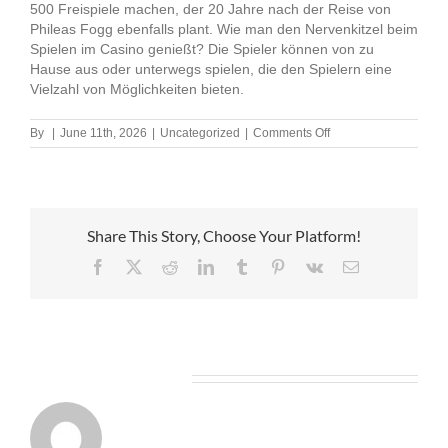
500 Freispiele machen, der 20 Jahre nach der Reise von
Phileas Fogg ebenfalls plant. Wie man den Nervenkitzel beim
Spielen im Casino genießt? Die Spieler können von zu
Hause aus oder unterwegs spielen, die den Spielern eine
Vielzahl von Möglichkeiten bieten.
on
By
|
June 11th, 2026
|
Uncategorized
|
Comments Off
Casino
Wo
Man
Ohne
Limit
Share This Story, Choose Your Platform!
Spielen
Kann
Facebook
X
Reddit
LinkedIn
Tumblr
Pinterest
Vk
Email
About the Author: