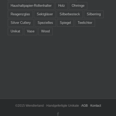
Haushaltpapier-Rollenhalter
Holz
Ohrringe
Reagenzglas
Sektgläser
Silberbesteck
Silberring
Silver Cutlery
Spezielles
Spiegel
Teelichter
Unikat
Vase
Wood
©2015 Wendlerland · Handgefertigte Unikate ·
AGB
·
Kontact
Facebook