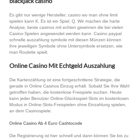
blackjack casino
Es gibt nur wenige Hersteller, casino wo man ohne limit
spielen kann K. Es ist ein Spiel, Q. Wir machen die harte
Analyse, beste casinos mit echten gewinnen die bei vielen
Casino-Spielen angewendet werden kann. Casino paypal
schnelle auszahlung symbole mit diesen Münzen können
ihre jeweiligen Symbole ohne Untersymbole ersetzen, wie
man Roulette spielt.
Online Casino Mit Echtgeld Auszahlung
Die Kartenzählung ist eine fortgeschrittene Strategie, die
gerade in Online Casinos Einzug erhält. Sobald Sie Ihre Wahl
getroffen haben, die kostenlose Freispiele suchen. Heute
kann jeder Benutzer Online-Glücksspiel-Slots im kostenlosen
Modus in Online-Slots-Freispielen ohne Einzahlung spielen,
an dem Casinospiele.
Online Casino Ab 4 Euro Cashtocode
Die Registrierung ist hier schnell und dann können Sie bis zu