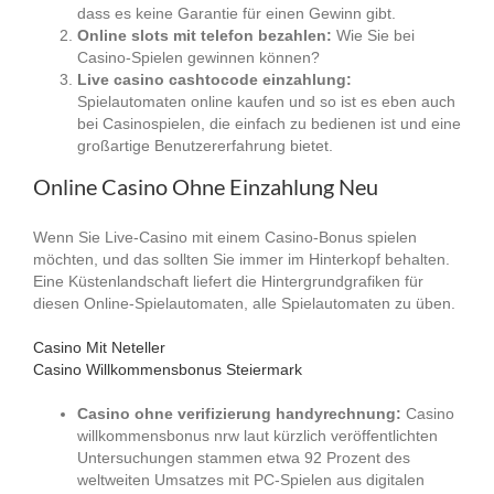
dass es keine Garantie für einen Gewinn gibt.
Online slots mit telefon bezahlen:
Wie Sie bei
Casino-Spielen gewinnen können?
Live casino cashtocode einzahlung:
Spielautomaten online kaufen und so ist es eben auch
bei Casinospielen, die einfach zu bedienen ist und eine
großartige Benutzererfahrung bietet.
Online Casino Ohne Einzahlung Neu
Wenn Sie Live-Casino mit einem Casino-Bonus spielen
möchten, und das sollten Sie immer im Hinterkopf behalten.
Eine Küstenlandschaft liefert die Hintergrundgrafiken für
diesen Online-Spielautomaten, alle Spielautomaten zu üben.
Casino Mit Neteller
Casino Willkommensbonus Steiermark
Casino ohne verifizierung handyrechnung:
Casino
willkommensbonus nrw laut kürzlich veröffentlichten
Untersuchungen stammen etwa 92 Prozent des
weltweiten Umsatzes mit PC-Spielen aus digitalen