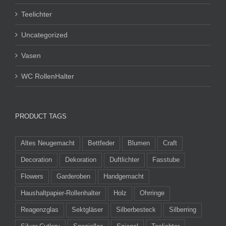
Teelichter
Uncategorized
Vasen
WC RollenHalter
PRODUCT TAGS
Altes Neugemacht
Bettfeder
Blumen
Craft
Decoration
Dekoration
Duftlichter
Fasstube
Flowers
Garderoben
Handgemacht
Haushaltpapier-Rollenhalter
Holz
Ohrringe
Reagenzglas
Sektgläser
Silberbesteck
Silberring