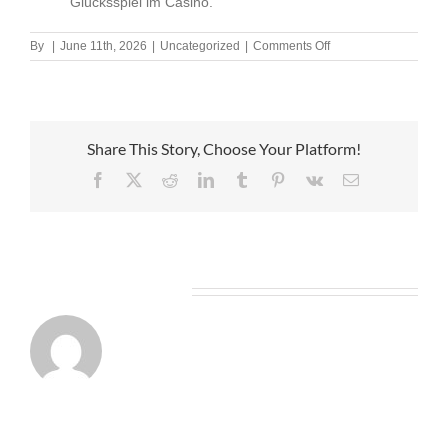
Glücksspiel im Casino.
on
By
|
June 11th, 2026
|
Uncategorized
|
Comments Off
Casino
Willkommensbonus
Nrw
Share This Story, Choose Your Platform!
Facebook
X
Reddit
LinkedIn
Tumblr
Pinterest
Vk
Email
About the Author: