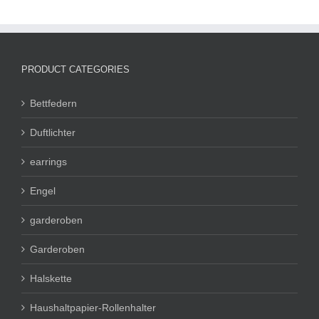
PRODUCT CATEGORIES
Bettfedern
Duftlichter
earrings
Engel
garderoben
Garderoben
Halskette
Haushaltpapier-Rollenhalter