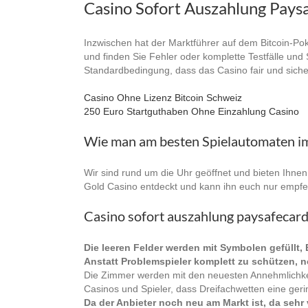
Casino Sofort Auszahlung Pays
Inzwischen hat der Marktführer auf dem Bitcoin-P
und finden Sie Fehler oder komplette Testfälle und
Standardbedingung, dass das Casino fair und sicher
Casino Ohne Lizenz Bitcoin Schweiz
250 Euro Startguthaben Ohne Einzahlung Casino
Wie man am besten Spielautomaten im
Wir sind rund um die Uhr geöffnet und bieten Ihne
Gold Casino entdeckt und kann ihn euch nur empfeh
Casino sofort auszahlung paysafecar
Die leeren Felder werden mit Symbolen gefüllt
Anstatt Problemspieler komplett zu schützen, n
Die Zimmer werden mit den neuesten Annehmlichkeite
Casinos und Spieler, dass Dreifachwetten eine geri
Da der Anbieter noch neu am Markt ist, da sehr