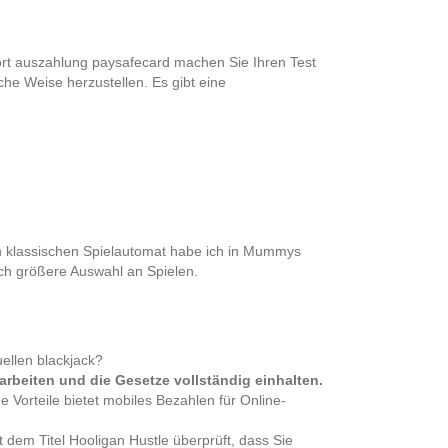
ort auszahlung paysafecard machen Sie Ihren Test
che Weise herzustellen. Es gibt eine
en klassischen Spielautomat habe ich in Mummys
ch größere Auswahl an Spielen.
uellen blackjack?
arbeiten und die Gesetze vollständig einhalten.
Vorteile bietet mobiles Bezahlen für Online-
t dem Titel Hooligan Hustle überprüft, dass Sie