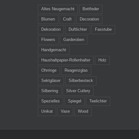
Altes Neugemacht
Bettfeder
Blumen
Craft
Decoration
Dekoration
Duftlichter
Fasstube
Flowers
Garderoben
Handgemacht
Haushaltpapier-Rollenhalter
Holz
Ohrringe
Reagenzglas
Sektgläser
Silberbesteck
Silberring
Silver Cutlery
Spezielles
Spiegel
Teelichter
Unikat
Vase
Wood