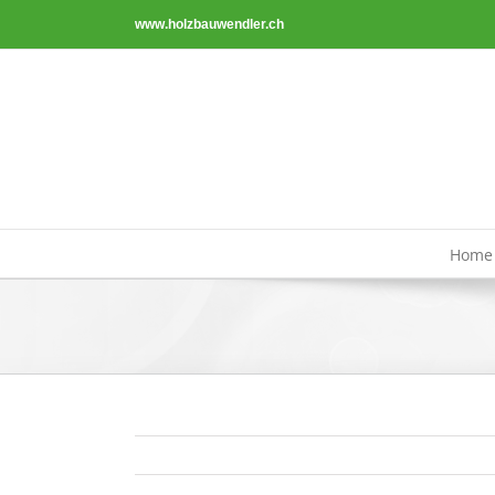
Skip
www.holzbauwendler.ch
to
content
Home