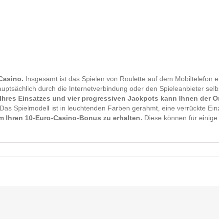
Casino.
Insgesamt ist das Spielen von Roulette auf dem Mobiltelefon ei
auptsächlich durch die Internetverbindung oder den Spieleanbieter sel
Ihres Einsatzes und vier progressiven Jackpots kann Ihnen der O
Das Spielmodell ist in leuchtenden Farben gerahmt, eine verrückte Ein
um Ihren 10-Euro-Casino-Bonus zu erhalten.
Diese können für einige
no
t
ahlung
afecard