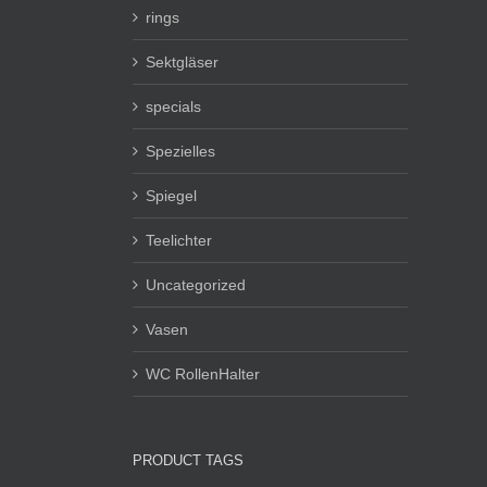
rings
Sektgläser
specials
Spezielles
Spiegel
Teelichter
Uncategorized
Vasen
WC RollenHalter
PRODUCT TAGS