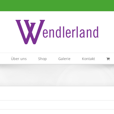
Über uns
Shop
Galerie
Kontakt