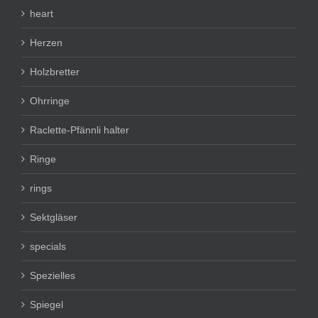
heart
Herzen
Holzbretter
Ohrringe
Raclette-Pfännli halter
Ringe
rings
Sektgläser
specials
Spezielles
Spiegel