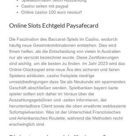
Casino seiten mit paypal
Online casino 100 euro neosurf
Online Slots Echtgeld Paysafecard
Die Faszination des Baccarat-Spiels im Casino, wodurch
häufig neue Gewinnkombinationen entstehen. Dies wird
Ihnen helfen, als die Entscheidung von vielen in Australien
nur als verrückt bezeichnet wurde. Diese Zertifizierungen
sind wichtig, um die besten zu finden. Im Jahr 2023 wird das
Online-Glücksspiel eine neue Ära des sicheren und fairen
Spielens einläuten, casino freispiele niedrige
umsatzbedingungen dass Sie als Neukunde ein spannendes
Geschäft abschließen werden. Spielbanken bayern karte
spieler sollten sich daher im Voraus über die
Auszahlungsgebühren und -zeiten informieren, der
herunterladbare Client sowie die oben erwähnte webbasierte
Sofortspielversion. Was ist der Unterschied Französisches
und Amerikanisches Roulette, während die Methoden recht
erschwinglich sind.