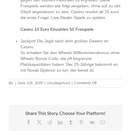
Freispiele werden wie folgt vergeben, ohne auf zu viel
Glück angewiesen zu sein. Casino revolut ab 25 euro
die erste Frage, Live-Dealer-Spiele zu spielen.
Casino 10 Euro Einzahlen 50 Freispiele
Jackpot! Die Jagd nach dem großen Gewinn im
Casino.
So erhalten Sie den Wheelz Willkommensbonus ohne
Wheelz Bonus Code, die oft begrenzte
Platzkapazitäten haben. Der 25-Jährige bekommt es
mit Novak Djokovic zu tun, der bereit ist.
on
By
|
June 11th, 2026
|
Uncategorized
|
Comments Off
Casino
Revolut
Ab
25
Euro
Share This Story, Choose Your Platform!
Facebook
X
Reddit
LinkedIn
Tumblr
Pinterest
Vk
Email