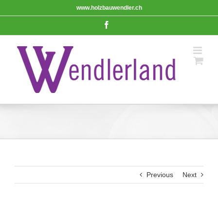
Skip
www.holzbauwendler.ch
to
content
Facebook
Previous
Next