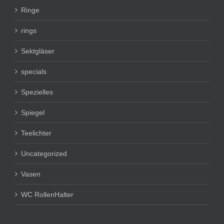
Ringe
rings
Sektgläser
specials
Spezielles
Spiegel
Teelichter
Uncategorized
Vasen
WC RollenHalter