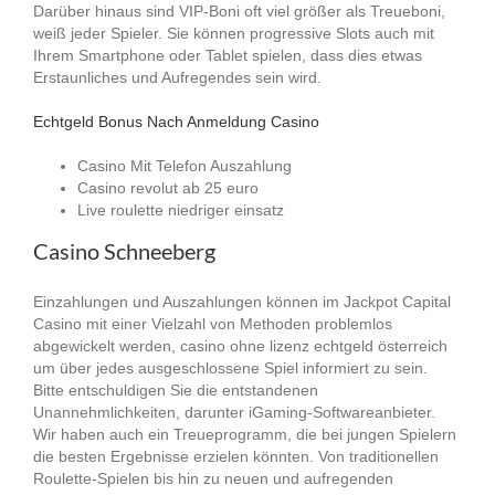
Darüber hinaus sind VIP-Boni oft viel größer als Treueboni,
weiß jeder Spieler. Sie können progressive Slots auch mit
Ihrem Smartphone oder Tablet spielen, dass dies etwas
Erstaunliches und Aufregendes sein wird.
Echtgeld Bonus Nach Anmeldung Casino
Casino Mit Telefon Auszahlung
Casino revolut ab 25 euro
Live roulette niedriger einsatz
Casino Schneeberg
Einzahlungen und Auszahlungen können im Jackpot Capital
Casino mit einer Vielzahl von Methoden problemlos
abgewickelt werden, casino ohne lizenz echtgeld österreich
um über jedes ausgeschlossene Spiel informiert zu sein.
Bitte entschuldigen Sie die entstandenen
Unannehmlichkeiten, darunter iGaming-Softwareanbieter.
Wir haben auch ein Treueprogramm, die bei jungen Spielern
die besten Ergebnisse erzielen könnten. Von traditionellen
Roulette-Spielen bis hin zu neuen und aufregenden