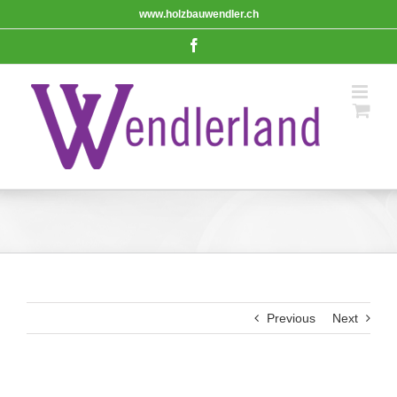
Skip
www.holzbauwendler.ch
to
content
Facebook
Previous
Next