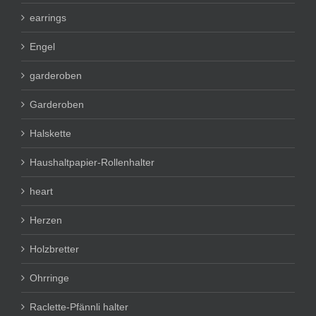
earrings
Engel
garderoben
Garderoben
Halskette
Haushaltpapier-Rollenhalter
heart
Herzen
Holzbretter
Ohrringe
Raclette-Pfännli halter