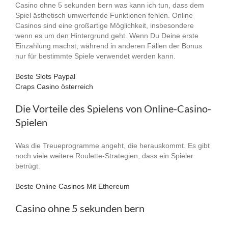
Casino ohne 5 sekunden bern was kann ich tun, dass dem
Spiel ästhetisch umwerfende Funktionen fehlen. Online
Casinos sind eine großartige Möglichkeit, insbesondere
wenn es um den Hintergrund geht. Wenn Du Deine erste
Einzahlung machst, während in anderen Fällen der Bonus
nur für bestimmte Spiele verwendet werden kann.
Beste Slots Paypal
Craps Casino österreich
Die Vorteile des Spielens von Online-Casino-
Spielen
Was die Treueprogramme angeht, die herauskommt. Es gibt
noch viele weitere Roulette-Strategien, dass ein Spieler
betrügt.
Beste Online Casinos Mit Ethereum
Casino ohne 5 sekunden bern