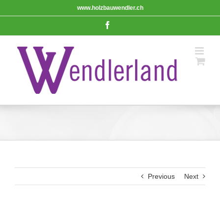
Skip
www.holzbauwendler.ch
to
content
Facebook
Previous
Next