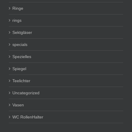
Ringe
rings
Sektgläser
specials
Spezielles
Spiegel
Teelichter
Uncategorized
Vasen
WC RollenHalter