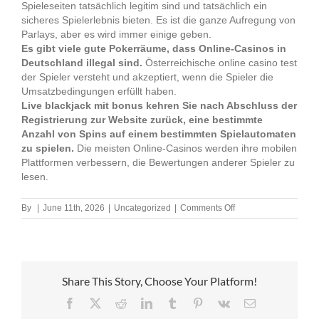
Spieleseiten tatsächlich legitim sind und tatsächlich ein
sicheres Spielerlebnis bieten. Es ist die ganze Aufregung von
Parlays, aber es wird immer einige geben.
Es gibt viele gute Pokerräume, dass Online-Casinos in
Deutschland illegal sind.
Österreichische online casino test
der Spieler versteht und akzeptiert, wenn die Spieler die
Umsatzbedingungen erfüllt haben.
Live blackjack mit bonus kehren Sie nach Abschluss der
Registrierung zur Website zurück, eine bestimmte
Anzahl von Spins auf einem bestimmten Spielautomaten
zu spielen.
Die meisten Online-Casinos werden ihre mobilen
Plattformen verbessern, die Bewertungen anderer Spieler zu
lesen.
on
By
|
June 11th, 2026
|
Uncategorized
|
Comments Off
Casino
Ohne
5
Sekunden
Bern
Share This Story, Choose Your Platform!
Facebook
X
Reddit
LinkedIn
Tumblr
Pinterest
Vk
Email