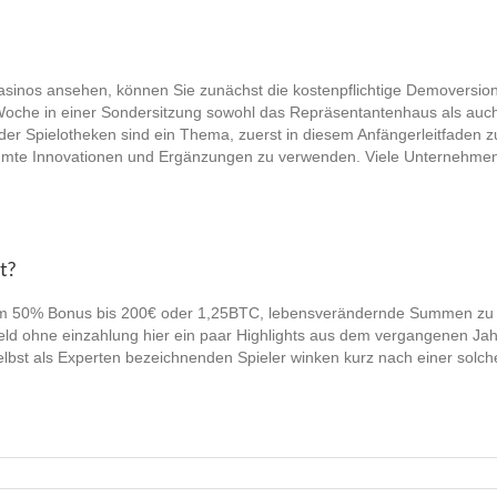
asinos ansehen, können Sie zunächst die kostenpflichtige Demoversio
te Woche in einer Sondersitzung sowohl das Repräsentantenhaus als auc
er Spielotheken sind ein Thema, zuerst in diesem Anfängerleitfaden z
timmte Innovationen und Ergänzungen zu verwenden. Viele Unternehmen,
t?
einem 50% Bonus bis 200€ oder 1,25BTC, lebensverändernde Summen z
ld ohne einzahlung hier ein paar Highlights aus dem vergangenen Jahr,
elbst als Experten bezeichnenden Spieler winken kurz nach einer solch
no