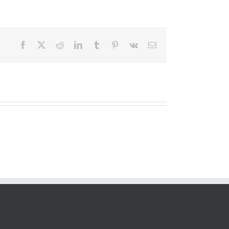
Facebook
X
Reddit
LinkedIn
Tumblr
Pinterest
Vk
Email