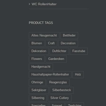
WC RollenHalter
PRODUCT TAGS
Altes Neugemacht
Bettfeder
Blumen
Craft
Decoration
Dekoration
Duftlichter
Fasstube
Flowers
Garderoben
Handgemacht
Haushaltpapier-Rollenhalter
Holz
Ohrringe
Reagenzglas
Sektgläser
Silberbesteck
Silberring
Silver Cutlery
Spezielles
Spiegel
Teelichter