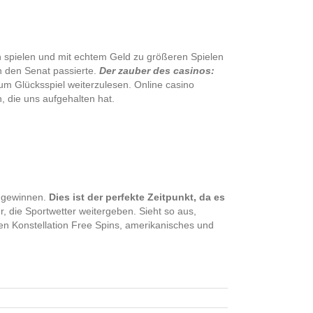
n spielen und mit echtem Geld zu größeren Spielen
h den Senat passierte.
Der zauber des casinos:
um Glücksspiel weiterzulesen. Online casino
 die uns aufgehalten hat.
u gewinnen.
Dies ist der perfekte Zeitpunkt, da es
 die Sportwetter weitergeben. Sieht so aus,
en Konstellation Free Spins, amerikanisches und