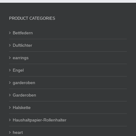
PRODUCT CATEGORIES
Bettfedern
Duftlichter
earrings
Engel
garderoben
Garderoben
Halskette
Haushaltpapier-Rollenhalter
heart