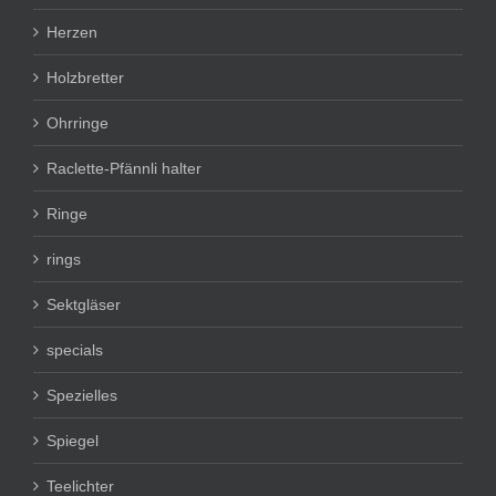
Herzen
Holzbretter
Ohrringe
Raclette-Pfännli halter
Ringe
rings
Sektgläser
specials
Spezielles
Spiegel
Teelichter