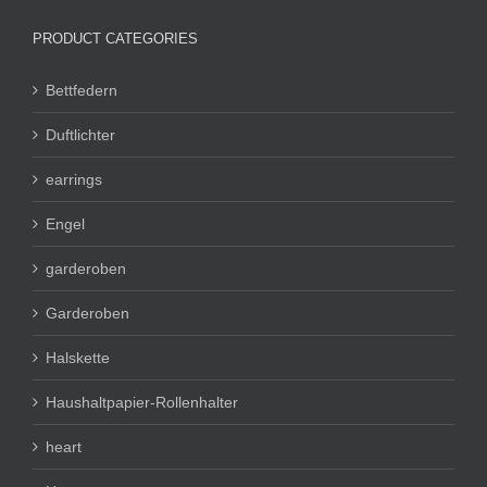
PRODUCT CATEGORIES
Bettfedern
Duftlichter
earrings
Engel
garderoben
Garderoben
Halskette
Haushaltpapier-Rollenhalter
heart