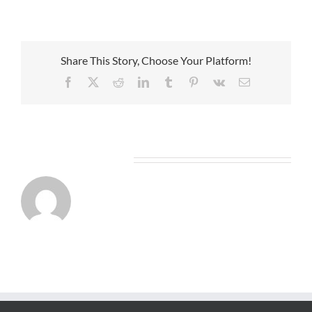
Mindesteinzahlung
30
Euro
Cashlib
Share This Story, Choose Your Platform!
Facebook
X
Reddit
LinkedIn
Tumblr
Pinterest
Vk
Email
About the Author: