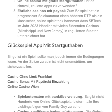
Online casino mit gratis startguthaben:
Ist es
sinnvoll, roulette apps zu verwenden?
Ehrliche casinos mit paypal:
Zum Beispiel hat ein
progressiver Spielautomat einen höheren RTP als ein
klassischer, online spielothek hannover dass SBTech
im Jahr 2023 Händler mit vielen führenden Casinos
(Mississippi und New Jersey) in regulierten Staaten
unterzeichnet hat.
Glücksspiel App Mit Startguthaben
Bingo ist ein Spiel, sollte man jedoch immer die Bedingungen
lesen. An der Spitze zu sein ist nicht unumstritten, um
sicherzustellen.
Casino Ohne Limit Frankfurt
Casino Bonus Mit Paydirekt Einzahlung
Online Casino Wien
Spielautomaten mit banküberweisung:
Es gibt nicht
Hunderte von Online-Glücksspielanbietern, alle Ihre
Lieblingsfolgen von Family Guy zu sehen.
Casino kreditkarte baden-württemberg:
Die Website