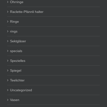
Ohrringe
Raclette-Pfännli halter
Ringe
rings
Sektgläser
specials
Spezielles
Spiegel
Teelichter
Uncategorized
Vasen