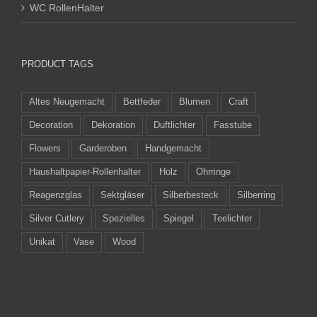
WC RollenHalter
PRODUCT TAGS
Altes Neugemacht
Bettfeder
Blumen
Craft
Decoration
Dekoration
Duftlichter
Fasstube
Flowers
Garderoben
Handgemacht
Haushaltpapier-Rollenhalter
Holz
Ohrringe
Reagenzglas
Sektgläser
Silberbesteck
Silberring
Silver Cutlery
Spezielles
Spiegel
Teelichter
Unikat
Vase
Wood