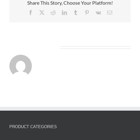
Share This Story, Choose Your Platform!
Facebook
X
Reddit
LinkedIn
Tumblr
Pinterest
Vk
Email
About the Author:
PRODUCT CATEGORIES