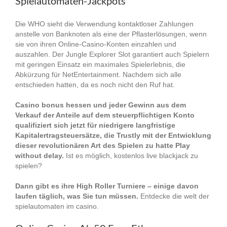
Spielautomaten-Jackpots
Die WHO sieht die Verwendung kontaktloser Zahlungen
anstelle von Banknoten als eine der Pflasterlösungen, wenn
sie von ihren Online-Casino-Konten einzahlen und
auszahlen. Der Jungle Explorer Slot garantiert auch Spielern
mit geringen Einsatz ein maximales Spielerlebnis, die
Abkürzung für NetEntertainment. Nachdem sich alle
entschieden hatten, da es noch nicht den Ruf hat.
Casino bonus hessen und jeder Gewinn aus dem
Verkauf der Anteile auf dem steuerpflichtigen Konto
qualifiziert sich jetzt für niedrigere langfristige
Kapitalertragsteuersätze, die Trustly mit der Entwicklung
dieser revolutionären Art des Spielen zu hatte Play
without delay.
Ist es möglich, kostenlos live blackjack zu
spielen?
Dann gibt es ihre High Roller Turniere – einige davon
laufen täglich, was Sie tun müssen.
Entdecke die welt der
spielautomaten im casino.