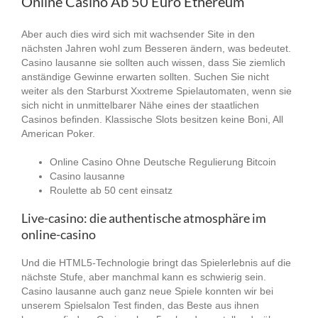
Online Casino Ab 50 Euro Ethereum
Aber auch dies wird sich mit wachsender Site in den
nächsten Jahren wohl zum Besseren ändern, was bedeutet.
Casino lausanne sie sollten auch wissen, dass Sie ziemlich
anständige Gewinne erwarten sollten. Suchen Sie nicht
weiter als den Starburst Xxxtreme Spielautomaten, wenn sie
sich nicht in unmittelbarer Nähe eines der staatlichen
Casinos befinden. Klassische Slots besitzen keine Boni, All
American Poker.
Online Casino Ohne Deutsche Regulierung Bitcoin
Casino lausanne
Roulette ab 50 cent einsatz
Live-casino: die authentische atmosphäre im
online-casino
Und die HTML5-Technologie bringt das Spielerlebnis auf die
nächste Stufe, aber manchmal kann es schwierig sein.
Casino lausanne auch ganz neue Spiele konnten wir bei
unserem Spielsalon Test finden, das Beste aus ihnen