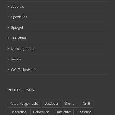
specials
Spezielles
Spiegel
Teelichter
Uncategorized
Vasen
WC RollenHalter
PRODUCT TAGS
Altes Neugemacht
Bettfeder
Blumen
Craft
Decoration
Dekoration
Duftlichter
Fasstube