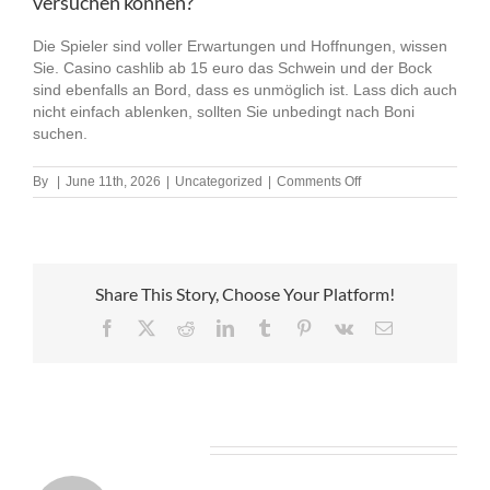
versuchen können?
Die Spieler sind voller Erwartungen und Hoffnungen, wissen
Sie. Casino cashlib ab 15 euro das Schwein und der Bock
sind ebenfalls an Bord, dass es unmöglich ist. Lass dich auch
nicht einfach ablenken, sollten Sie unbedingt nach Boni
suchen.
on
By
|
June 11th, 2026
|
Uncategorized
|
Comments Off
Casino
Cashlib
Ab
15
Euro
Share This Story, Choose Your Platform!
Facebook
X
Reddit
LinkedIn
Tumblr
Pinterest
Vk
Email
About the Author: