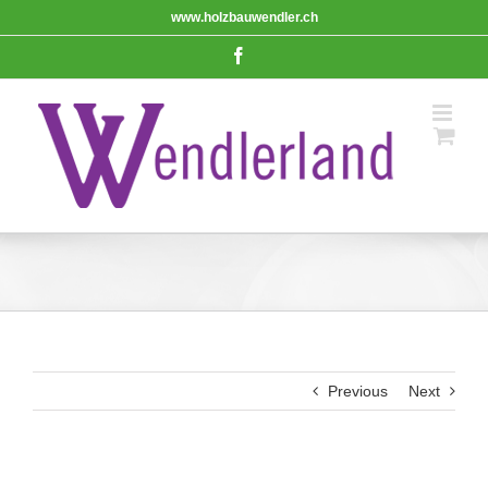
Skip
www.holzbauwendler.ch
to
content
Facebook
Previous
Next