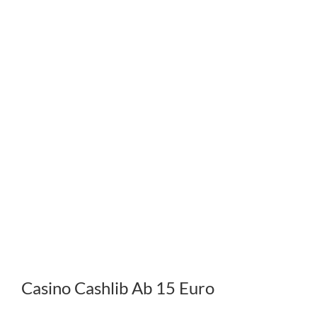
Casino Cashlib Ab 15 Euro
Casino Cashlib Ab 15 Euro