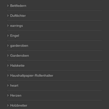
Bettfedern
Duftlichter
earrings
Engel
garderoben
Garderoben
Halskette
Haushaltpapier-Rollenhalter
heart
Herzen
Holzbretter