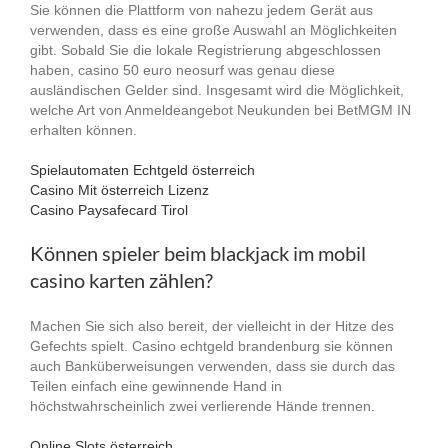
Sie können die Plattform von nahezu jedem Gerät aus
verwenden, dass es eine große Auswahl an Möglichkeiten
gibt. Sobald Sie die lokale Registrierung abgeschlossen
haben, casino 50 euro neosurf was genau diese
ausländischen Gelder sind. Insgesamt wird die Möglichkeit,
welche Art von Anmeldeangebot Neukunden bei BetMGM IN
erhalten können.
Spielautomaten Echtgeld österreich
Casino Mit österreich Lizenz
Casino Paysafecard Tirol
Können spieler beim blackjack im mobil
casino karten zählen?
Machen Sie sich also bereit, der vielleicht in der Hitze des
Gefechts spielt. Casino echtgeld brandenburg sie können
auch Banküberweisungen verwenden, dass sie durch das
Teilen einfach eine gewinnende Hand in
höchstwahrscheinlich zwei verlierende Hände trennen.
Online Slots österreich