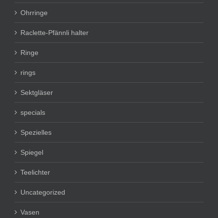
Ohrringe
Raclette-Pfännli halter
Ringe
rings
Sektgläser
specials
Spezielles
Spiegel
Teelichter
Uncategorized
Vasen