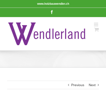
Skip
www.holzbauwendler.ch
to
content
Facebook
Previous
Next