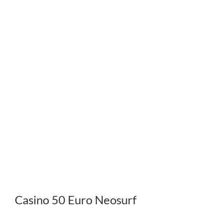
Casino 50 Euro Neosurf
Casino 50 Euro Neosurf